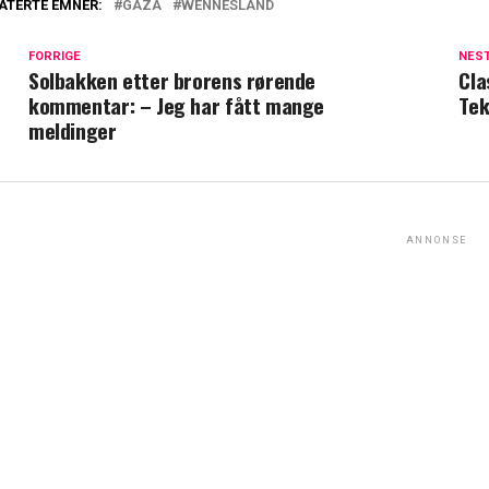
ATERTE EMNER:
GAZA
WENNESLAND
FORRIGE
NES
Solbakken etter brorens rørende
Cla
kommentar: – Jeg har fått mange
Tek
meldinger
ANNONSE