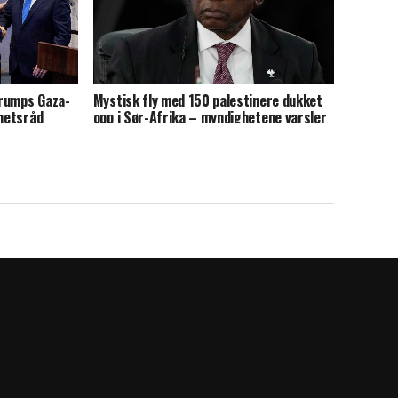
Trumps Gaza-
Mystisk fly med 150 palestinere dukket
rhetsråd
opp i Sør-Afrika – myndighetene varsler
etterforskning