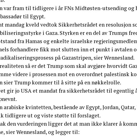
 var fram til tidligere i år FNs Midtøsten-utsending og 
bassadør til Egypt.
nt mandag kveld vedtok Sikkerhetsrådet en resolusjon so
biliseringsstyrke i Gaza. Styrken er en del av Trumps fr
tstand fra Hamas og enkelte israelske regjeringsmedle
aels forhandlere fikk mot slutten inn et punkt i avtalen o
radikaliseringsprosess på Gazastripen, sier Wennesland.
 realiteten så er det Trump som skal avgjøre hvorvidt Gaz
mme videre i prosessen mot en overordnet palestinsk kon
n sier Trump kommer til å sitte på en nøkkelrolle.
et gir jo USA et mandat fra sikkerhetsrådet til egentlig
pnevnt.
 arabiske kvintetten, bestående av Egypt, Jordan, Qatar,
k tidligere ut og viste støtte til forslaget.
Bak den vurderingen ligger det at man ikke klarer å komm
e, sier Wennesland, og legger til: