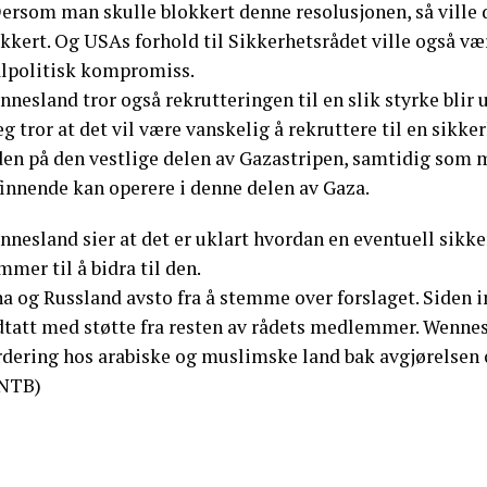
Dersom man skulle blokkert denne resolusjonen, så vill
kkert. Og USAs forhold til Sikkerhetsrådet ville også vært
alpolitisk kompromiss.
nesland tror også rekrutteringen til en slik styrke blir 
eg tror at det vil være vanskelig å rekruttere til en si
en på den vestlige delen av Gazastripen, samtidig som ma
finnende kan operere i denne delen av Gaza.
nnesland sier at det er uklart hvordan en eventuell sikk
mer til å bidra til den.
na og Russland avsto fra å stemme over forslaget. Siden 
dtatt med støtte fra resten av rådets medlemmer. Wennes
rdering hos arabiske og muslimske land bak avgjørelsen o
NTB)