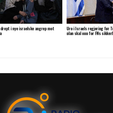
 drept i nye israelske angrep mot
Uro i Israels regjering før 
a
plan skal opp for FNs sikke