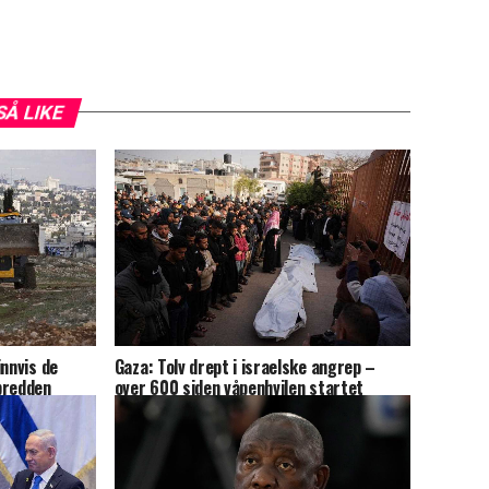
SÅ LIKE
innvis de
Gaza: Tolv drept i israelske angrep –
bredden
over 600 siden våpenhvilen startet