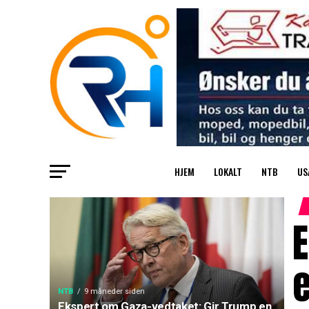
HJEM
LOKALT
NTB
US
E
e
NTB
9 måneder siden
Ekspert om Gaza-vedtaket: Gir Trump en