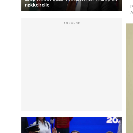
nøkkelrolle
P
A
ANNONSE