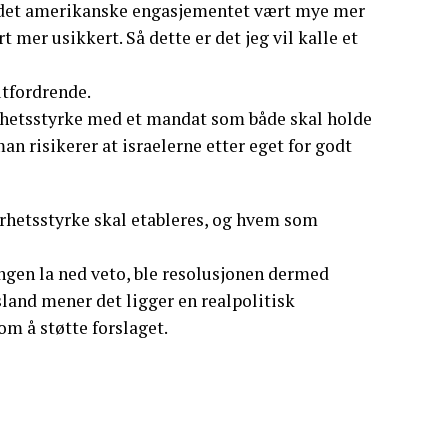
e det amerikanske engasjementet vært mye mer
 mer usikkert. Så dette er det jeg vil kalle et
utfordrende.
kkerhetsstyrke med et mandat som både skal holde
n risikerer at israelerne etter eget for godt
erhetsstyrke skal etableres, og hvem som
ingen la ned veto, ble resolusjonen dermed
land mener det ligger en realpolitisk
m å støtte forslaget.