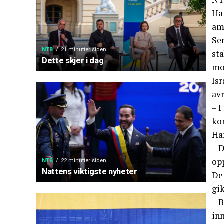
Han
am
Se
NTB
21 minutter siden
sta
Dette skjer i dag
mo
Isr
av
– I
ko
Ha
– D
op
NTB
22 minutter siden
Nattens viktigste nyheter
Den
gik
– 
inn