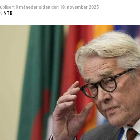
ublisert
9 måneder siden
den
18. november 2025
v
NTB