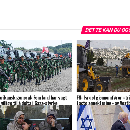
DETTE KAN DU OG
rikansk general: Fem land har sagt
FN: Israel gjennomfører «tr
 villige til å delta i Gaza-styrke
facto annektering» av Vest