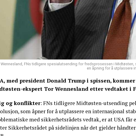
 Wennesland, FNs tidligere spesialutsending for fredsprosessen i Midtøsten, s
en åpning for å utplassere i
A, med president Donald Trump i spissen, kommer ti
dtøsten-ekspert Tor Wennesland etter vedtaket i F
ig og konflikter
: FNs tidligere Midtøsten-utsending pek
olusjon, som åpner for å utplassere en internasjonal stab
oblematiske med sikkerhetsrådets vedtak, er at USA får
ter Sikkerhetsrådet på sidelinjen når det gjelder håndte
B.