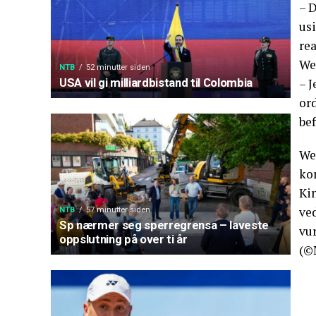
– 
usi
re
Wen
NTB
52 minutter siden
– J
USA vil gi milliardbistand til Colombia
ord
be
We
kom
Ki
ve
NTB
57 minutter siden
Sp nærmer seg sperregrensa – laveste
vu
oppslutning på over ti år
(©