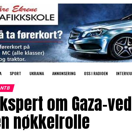
A
SPORT
UKRAINA
ANNONSERING
OSS I RADIOEN
INTERVJU
NTB
kspert om Gaza-ved
n nøkkelrolle