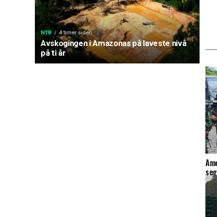
NTB
4 timer siden
Avskogingen i Amazonas på laveste nivå
på ti år
Ame
seg