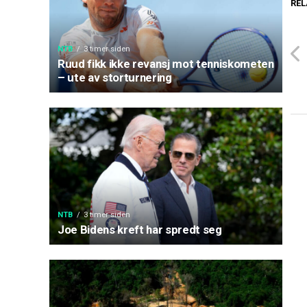
REL
NTB
3 timer siden
Ruud fikk ikke revansj mot tenniskometen
– ute av storturnering
NTB
3 timer siden
Joe Bidens kreft har spredt seg