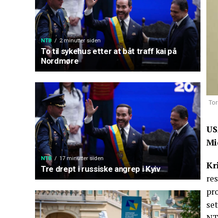
NTB
2 minutter siden
To til sykehus etter at båt traff kai på
Nordmøre
Tor
US
Mi
NTB
17 minutter siden
Kr
Tre drept i russiske angrep i Kyiv
res
pr
set
NT