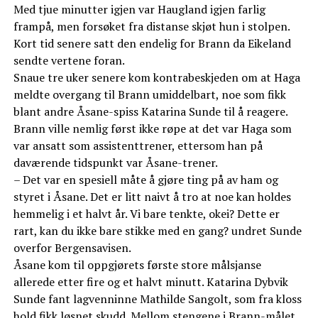
Med tjue minutter igjen var Haugland igjen farlig
frampå, men forsøket fra distanse skjøt hun i stolpen.
Kort tid senere satt den endelig for Brann da Eikeland
sendte vertene foran.
Snaue tre uker senere kom kontrabeskjeden om at Haga
meldte overgang til Brann umiddelbart, noe som fikk
blant andre Åsane-spiss Katarina Sunde til å reagere.
Brann ville nemlig først ikke røpe at det var Haga som
var ansatt som assistenttrener, ettersom han på
daværende tidspunkt var Åsane-trener.
– Det var en spesiell måte å gjøre ting på av ham og
styret i Åsane. Det er litt naivt å tro at noe kan holdes
hemmelig i et halvt år. Vi bare tenkte, okei? Dette er
rart, kan du ikke bare stikke med en gang? undret Sunde
overfor Bergensavisen.
Åsane kom til oppgjørets første store målsjanse
allerede etter fire og et halvt minutt. Katarina Dybvik
Sunde fant lagvenninne Mathilde Sangolt, som fra kloss
hold fikk løsnet skudd. Mellom stengene i Brann-målet