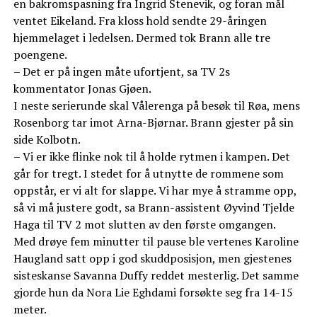
en bakromspasning fra Ingrid Stenevik, og foran mål
ventet Eikeland. Fra kloss hold sendte 29-åringen
hjemmelaget i ledelsen. Dermed tok Brann alle tre
poengene.
– Det er på ingen måte ufortjent, sa TV 2s
kommentator Jonas Gjøen.
I neste serierunde skal Vålerenga på besøk til Røa, mens
Rosenborg tar imot Arna-Bjørnar. Brann gjester på sin
side Kolbotn.
– Vi er ikke flinke nok til å holde rytmen i kampen. Det
går for tregt. I stedet for å utnytte de rommene som
oppstår, er vi alt for slappe. Vi har mye å stramme opp,
så vi må justere godt, sa Brann-assistent Øyvind Tjelde
Haga til TV 2 mot slutten av den første omgangen.
Med drøye fem minutter til pause ble vertenes Karoline
Haugland satt opp i god skuddposisjon, men gjestenes
sisteskanse Savanna Duffy reddet mesterlig. Det samme
gjorde hun da Nora Lie Eghdami forsøkte seg fra 14-15
meter.