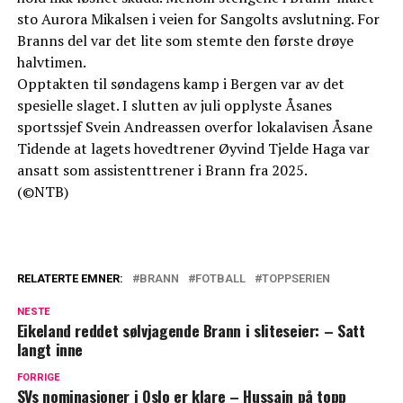
sto Aurora Mikalsen i veien for Sangolts avslutning. For
Branns del var det lite som stemte den første drøye
halvtimen.
Opptakten til søndagens kamp i Bergen var av det
spesielle slaget. I slutten av juli opplyste Åsanes
sportssjef Svein Andreassen overfor lokalavisen Åsane
Tidende at lagets hovedtrener Øyvind Tjelde Haga var
ansatt som assistenttrener i Brann fra 2025.
(©NTB)
RELATERTE EMNER:
BRANN
FOTBALL
TOPPSERIEN
NESTE
Eikeland reddet sølvjagende Brann i sliteseier: – Satt
langt inne
FORRIGE
SVs nominasjoner i Oslo er klare – Hussain på topp