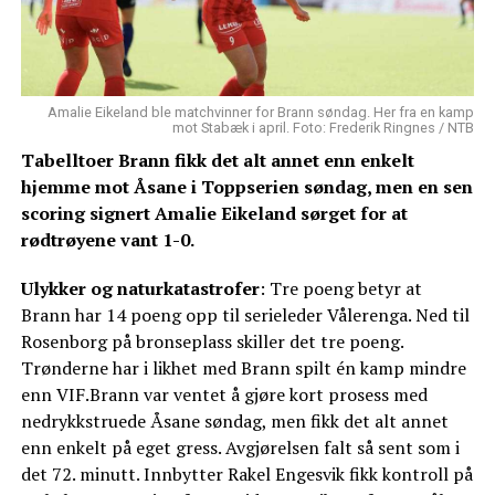
Amalie Eikeland ble matchvinner for Brann søndag. Her fra en kamp
mot Stabæk i april. Foto: Frederik Ringnes / NTB
Tabelltoer Brann fikk det alt annet enn enkelt
hjemme mot Åsane i Toppserien søndag, men en sen
scoring signert Amalie Eikeland sørget for at
rødtrøyene vant 1-0.
Ulykker og naturkatastrofer
: Tre poeng betyr at
Brann har 14 poeng opp til serieleder Vålerenga. Ned til
Rosenborg på bronseplass skiller det tre poeng.
Trønderne har i likhet med Brann spilt én kamp mindre
enn VIF.Brann var ventet å gjøre kort prosess med
nedrykkstruede Åsane søndag, men fikk det alt annet
enn enkelt på eget gress. Avgjørelsen falt så sent som i
det 72. minutt. Innbytter Rakel Engesvik fikk kontroll på