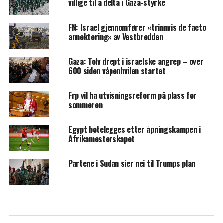
villige til å delta i Gaza-styrke
FN: Israel gjennomfører «trinnvis de facto
annektering» av Vestbredden
Gaza: Tolv drept i israelske angrep – over
600 siden våpenhvilen startet
Frp vil ha utvisningsreform på plass før
sommeren
Egypt bøtelegges etter åpningskampen i
Afrikamesterskapet
Partene i Sudan sier nei til Trumps plan