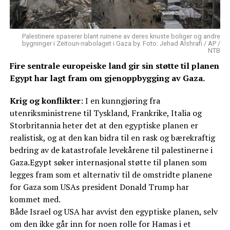
Palestinere spaserer blant ruinene av deres knuste boliger og andre
bygninger i Zeitoun-nabolaget i Gaza by. Foto: Jehad Alshrafi / AP /
NTB
Fire sentrale europeiske land gir sin støtte til planen
Egypt har lagt fram om gjenoppbygging av Gaza.
Krig og konflikter
: I en kunngjøring fra
utenriksministrene til Tyskland, Frankrike, Italia og
Storbritannia heter det at den egyptiske planen er
realistisk, og at den kan bidra til en rask og bærekraftig
bedring av de katastrofale levekårene til palestinerne i
Gaza.Egypt søker internasjonal støtte til planen som
legges fram som et alternativ til de omstridte planene
for Gaza som USAs president Donald Trump har
kommet med.
Både Israel og USA har avvist den egyptiske planen, selv
om den ikke går inn for noen rolle for Hamas i et