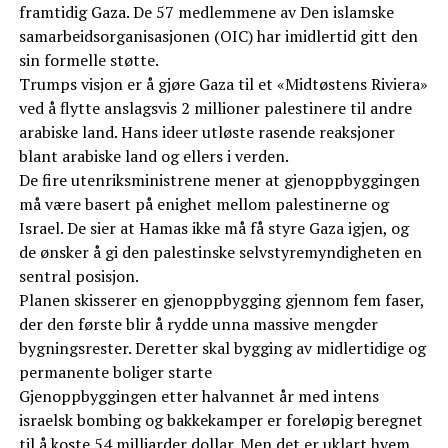
framtidig Gaza. De 57 medlemmene av Den islamske
samarbeidsorganisasjonen (OIC) har imidlertid gitt den
sin formelle støtte.
Trumps visjon er å gjøre Gaza til et «Midtøstens Riviera»
ved å flytte anslagsvis 2 millioner palestinere til andre
arabiske land. Hans ideer utløste rasende reaksjoner
blant arabiske land og ellers i verden.
De fire utenriksministrene mener at gjenoppbyggingen
må være basert på enighet mellom palestinerne og
Israel. De sier at Hamas ikke må få styre Gaza igjen, og
de ønsker å gi den palestinske selvstyremyndigheten en
sentral posisjon.
Planen skisserer en gjenoppbygging gjennom fem faser,
der den første blir å rydde unna massive mengder
bygningsrester. Deretter skal bygging av midlertidige og
permanente boliger starte
Gjenoppbyggingen etter halvannet år med intens
israelsk bombing og bakkekamper er foreløpig beregnet
til å koste 54 milliarder dollar. Men det er uklart hvem