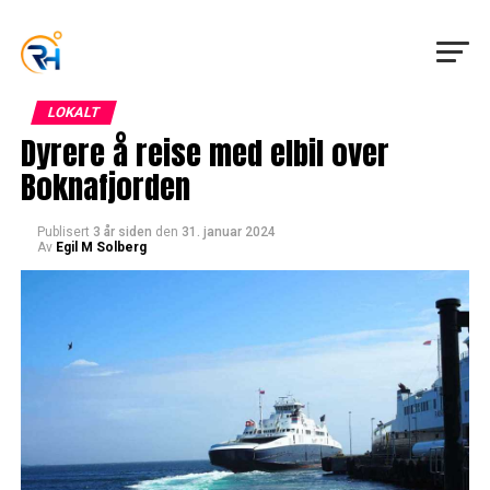
LOKALT
Dyrere å reise med elbil over
Boknafjorden
Publisert
3 år siden
den
31. januar 2024
Av
Egil M Solberg