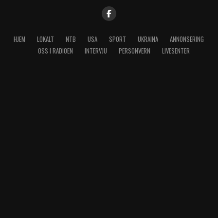
HJEM
LOKALT
NTB
USA
SPORT
UKRAINA
ANNONSERING
OSS I RADIOEN
INTERVJU
PERSONVERN
LIVESENTER