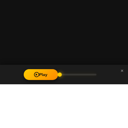
×
Play