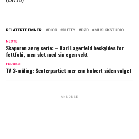
(©NTB)
RELATERTE EMNER:
DIOR
DUTTY
DØD
MUSIKKSTUDIO
NESTE
Skaperen av ny serie: – Karl Lagerfeld beskyldes for
fettfobi, men slet med sin egen vekt
FORRIGE
TV 2-måling: Senterpartiet mer enn halvert siden valget
ANNONSE