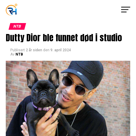
NTB
Dutty Dior ble funnet død i studio
Publisert
2 år siden
den
9. april 2024
Av
NTB