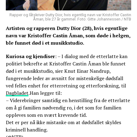
Rapper og låtskriver Dutty Dior, hvis egentlig navn var Kristoffer Castin
Åman, ble 27 år gammel. Foto: Gitte Johannessen / NTB
Artisten og rapperen Dutty Dior (28), hvis egentlige
navn var Kristoffer Castin Åman, som døde i helgen,
ble funnet død i et musikkstudio.
Kuriosa og kjendiser
: – I dialog med de etterlatte kan
politiet bekrefte at Kristoffer Castin Åman ble funnet
død i et musikkstudio, sier Knut Einar Nandrup,
fungerende leder av avsnitt for mistenkelige dødsfall
ved felles enhet for etterretning og etterforskning, til
Dagbladet
.Han legger til:
– Viderebringer samtidig en henstilling fra de etterlatte
om å gi familien nødvendig ro, i det som for familien
oppleves som en svært krevende tid.
Det er per nå ikke mistanke om at dødsfallet skyldes
kriminell handling.