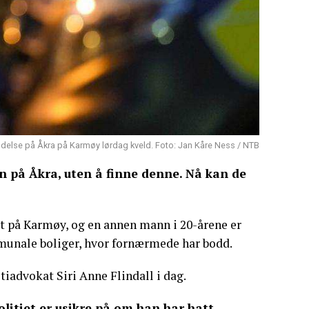
delse på Åkra på Karmøy lørdag kveld. Foto: Jan Kåre Ness / NTB
en på Åkra, uten å finne denne. Nå kan de
t på Karmøy, og en annen mann i 20-årene er
mmunale boliger, hvor fornærmede har bodd.
iadvokat Siri Anne Flindall i dag.
litiet er usikre på om han har hatt