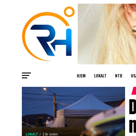
HJEM
LOKALT
NTB
US
LOKALT
2 år siden