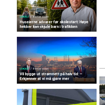
LOKALT
8 timer siden
Huseierne advarer før skolestart: Høye
hekker kan skjule barn i trafikken
LOKALT
8 timer siden
Vil bygge ut strømnett på halv tid: –
Erkjenner at vi må gjøre mer