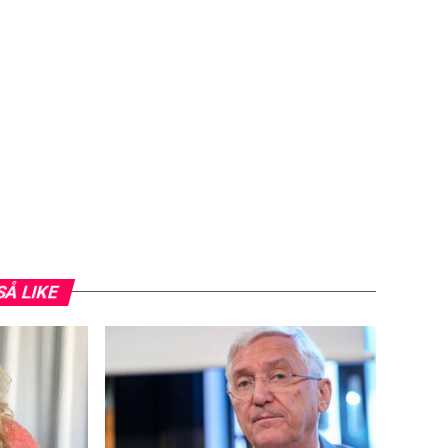
SÅ LIKE