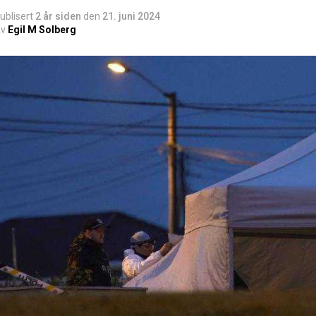
ublisert
2 år siden
den
21. juni 2024
v
Egil M Solberg