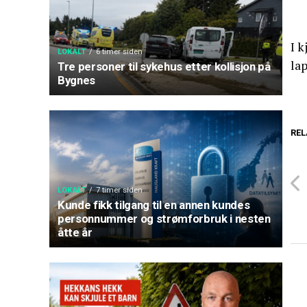
I k
LOKALT
6 timer siden
lap
Tre personer til sykehus etter kollisjon på
Bygnes
REL
LOKALT
7 timer siden
Kunde fikk tilgang til en annen kundes
personnummer og strømforbruk i nesten
åtte år