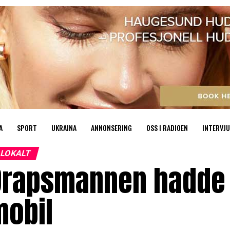
A
SPORT
UKRAINA
ANNONSERING
OSS I RADIOEN
INTERVJU
LOKALT
Drapsmannen hadde t
mobil