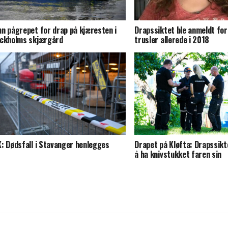
n pågrepet for drap på kjæresten i
Drapssiktet ble anmeldt for 
ckholms skjærgård
trusler allerede i 2018
: Dødsfall i Stavanger henlegges
Drapet på Kløfta: Drapssikt
å ha knivstukket faren sin