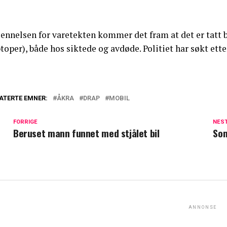
jennelsen for varetekten kommer det fram at det er tatt b
toper), både hos siktede og avdøde. Politiet har søkt ett
ATERTE EMNER:
ÅKRA
DRAP
MOBIL
FORRIGE
NES
Beruset mann funnet med stjålet bil
Som
ANNONSE