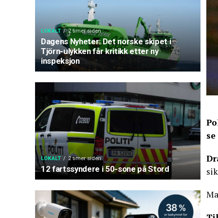
LOKALT
2 timer siden
Dagens Nyheter: Det norske skipet i
Tjörn-ulykken får kritikk etter ny
inspeksjon
Po
se
Dr
LOKALT
2 timer siden
12 fartssyndere i 50-sone på Stord
si
Man
Ti