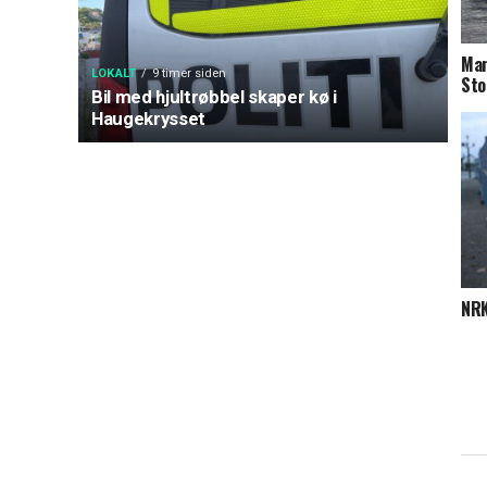
Man
LOKALT
9 timer siden
Sto
Bil med hjultrøbbel skaper kø i
Haugekrysset
NRK