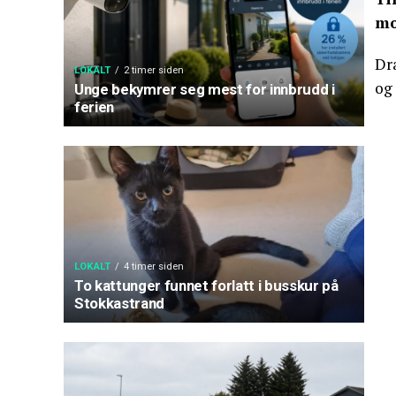
mo
Dra
LOKALT
2 timer siden
og 
Unge bekymrer seg mest for innbrudd i
ferien
LOKALT
4 timer siden
To kattunger funnet forlatt i busskur på
Stokkastrand