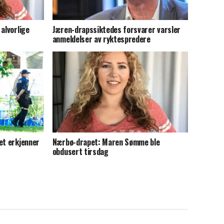
alvorlige
Jæren-drapssiktedes forsvarer varsler
anmeldelser av ryktespredere
et erkjenner
Nærbø-drapet: Maren Sømme ble
obdusert tirsdag