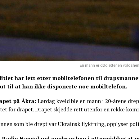
En mann er død etter en voldshen
litiet har lett etter mobiltelefonen til drapsmann
 ut til at han ikke disponerte noe mobiltelefon.
apet på Åkra:
Lørdag kveld ble en mann i 20-årene drep
ktet for drapet. Drapet skjedde rett utenfor en rekke ko
nen som ble drept var Ukrainsk flyktning, opplyser polit
l Radio Haugaland opplyser hun i ettermiddag at po