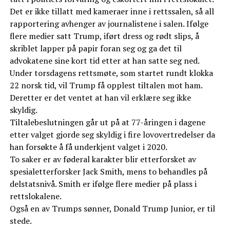
Det er ikke tillatt med kameraer inne i rettssalen, så all
rapportering avhenger av journalistene i salen. Ifølge
flere medier satt Trump, iført dress og rødt slips, å
skriblet lapper på papir foran seg og ga det til
advokatene sine kort tid etter at han satte seg ned.
Under torsdagens rettsmøte, som startet rundt klokka
22 norsk tid, vil Trump få opplest tiltalen mot ham.
Deretter er det ventet at han vil erklære seg ikke
skyldig.
Tiltalebeslutningen går ut på at 77-åringen i dagene
etter valget gjorde seg skyldig i fire lovovertredelser da
han forsøkte å få underkjent valget i 2020.
To saker er av føderal karakter blir etterforsket av
spesialetterforsker Jack Smith, mens to behandles på
delstatsnivå. Smith er ifølge flere medier på plass i
rettslokalene.
Også en av Trumps sønner, Donald Trump Junior, er til
stede.