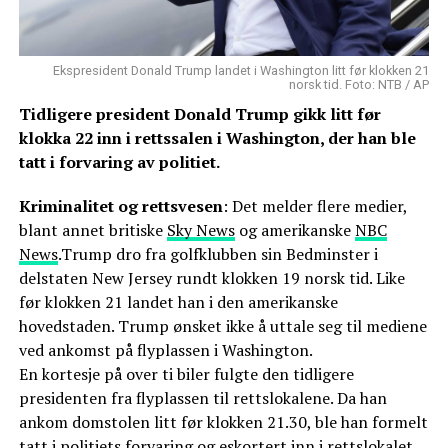
Ekspresident Donald Trump landet i Washington litt før klokken 21
norsk tid. Foto: NTB / AP
Tidligere president Donald Trump gikk litt før
klokka 22 inn i rettssalen i Washington, der han ble
tatt i forvaring av politiet.
Kriminalitet og rettsvesen
: Det melder flere medier,
blant annet britiske
Sky News
og amerikanske
NBC
News
.Trump dro fra golfklubben sin Bedminster i
delstaten New Jersey rundt klokken 19 norsk tid. Like
før klokken 21 landet han i den amerikanske
hovedstaden. Trump ønsket ikke å uttale seg til mediene
ved ankomst på flyplassen i Washington.
En kortesje på over ti biler fulgte den tidligere
presidenten fra flyplassen til rettslokalene. Da han
ankom domstolen litt før klokken 21.30, ble han formelt
tatt i politiets forvaring og eskortert inn i rettslokalet.