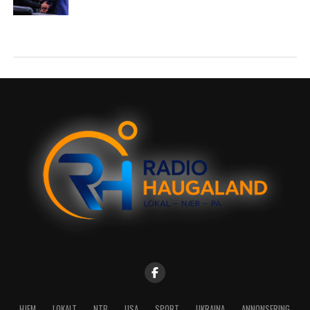
HJEM
LOKALT
NTB
USA
SPORT
UKRAINA
ANNONSERING