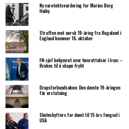
Ny varetektsvurdering for Marius Borg
Høiby
Straffen mot norsk 19-åring fra Rogaland i
England kommer 16. oktober
FN-sjef bekymret over henrettelser i Iran: –
Brukes til å skape frykt
Drapsforbundsaken: Den dømte 19-åringen
får erstatning
Skoleskytters far dømt til 15 års fengsel i
USA