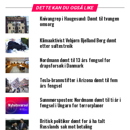
DETTE KAN DU OGSÅ LIKE
Knivangrep i Haugesund: Dømt til tvungen
omsorg
Klimaaktivist Vebjørn Bjelland Berg dømt
etter sultestreik
Nordmann dømt til 13 års fengsel for
drapsforsøk i Danmark
Tesla-brannstifter i Arizona dømt til fem
års fengsel
Sunnmørsposten: Nordmann dømt til ti år i
fengsel i Ungarn for terrorplaner
Britisk politiker dømt for å ha talt
Russlands sak mot betaling