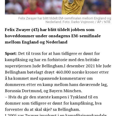
Felix Zwayer har blitt tildelt EM-semifinalen mellom England og
Nederland. Foto: Darko Vojinovic / AP / NTB.
Felix Zwayer (43) har blitt tildelt jobben som
hoveddommer under onsdagens EM-semifinale
mellom England og Nederland
Sport
: Det til tross for at han tidligere er dømt for
kampfiksing og har en forhistorie med den britiske
superstjernen Jude Bellingham.I desember 2021 ble Jude
Bellingham bøtelagt drøyt 460.000 norske kroner etter
å ha kommet med upassende kommentarer om
dommeren etter en kamp mellom hans daværende lag,
Borussia Dortmund, og Bayern München.
– Hvis du gir den største kampen i Tyskland til en
dommer som tidligere er dømt for kampfiksing, hva
forventer du at skal skje? sa Bellingham.
I 2005 var Zwayer involvert i en kampfiksingsskandale