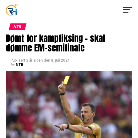
NTB
Dømt for kampfiksing – skal
dømme EM-semifinale
Publisert
2 år siden
den
8. juli 2024
Av
NTB