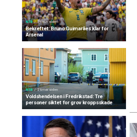
NTB
2 timer siden
Bekreftet: Bruno Guimarães klar for
Arsenal
NTB
2 timer siden
Voldshendelsen i Fredrikstad: Tre
personer siktet for grov kroppsskade