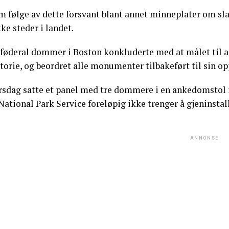
m følge av dette forsvant blant annet minneplater om sla
ke steder i landet.
 føderal dommer i Boston konkluderte med at målet til a
torie, og beordret alle monumenter tilbakeført til sin o
rsdag satte et panel med tre dommere i en ankedomstol i
National Park Service foreløpig ikke trenger å gjeninstal
ANNONSE