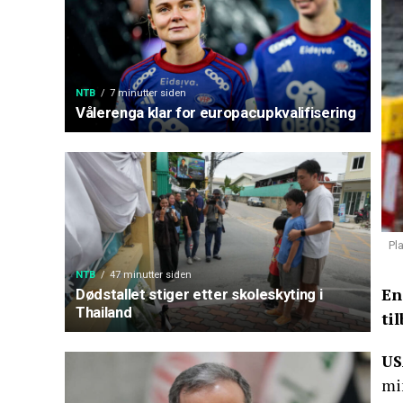
NTB
7 minutter siden
Vålerenga klar for europacupkvalifisering
Pl
NTB
47 minutter siden
En
Dødstallet stiger etter skoleskyting i
Thailand
ti
US
min