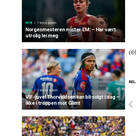
NTB
1 time siden
Norgesmesteren mister EM: – Har vært
utrolig lei meg
(©
REL
NTB
2 timer siden
VIF-juvel Thorvaldsen kan bli solgt i dag –
ikke i troppen mot Glimt