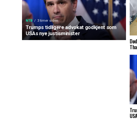
NTB
3 timer siden
Trumps tidligere advokat godkjent som
USAs nye justisminister
Død
Tha
Tru
USA