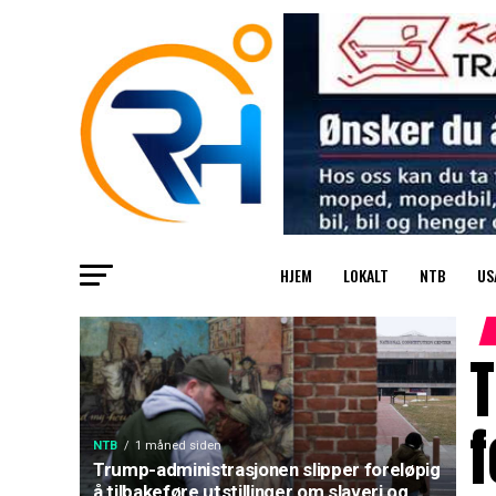
HJEM
LOKALT
NTB
US
f
NTB
1 måned siden
Trump-administrasjonen slipper foreløpig
å tilbakeføre utstillinger om slaveri og