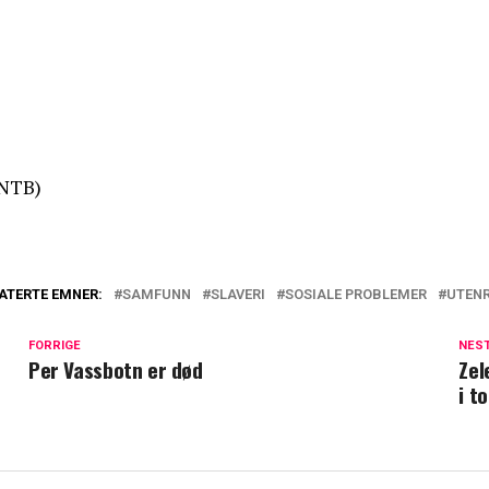
NTB)
ATERTE EMNER:
SAMFUNN
SLAVERI
SOSIALE PROBLEMER
UTENR
FORRIGE
NES
Per Vassbotn er død
Zel
i t