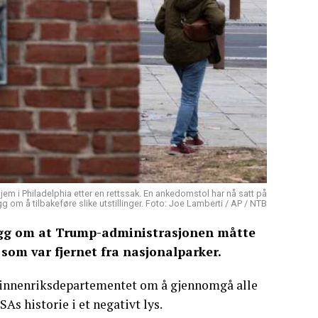
hjem i Philadelphia etter en rettssak. En ankedomstol har nå satt på
gg om å tilbakeføre slike utstillinger. Foto: Joe Lamberti / AP / NTB
egg om at Trump-administrasjonen måtte
 som var fjernet fra nasjonalparker.
a innenriksdepartementet om å gjennomgå alle
s historie i et negativt lys.