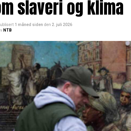
m slaveri og klima
ublisert
1 måned siden
den
2. juli 2026
v
NTB