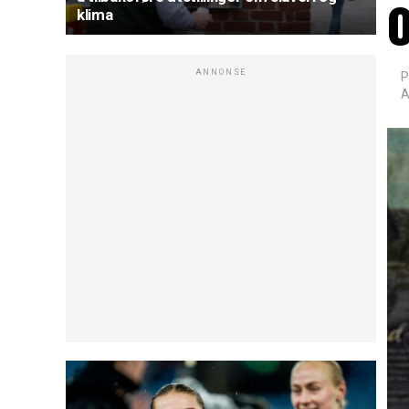
o
klima
ANNONSE
P
A