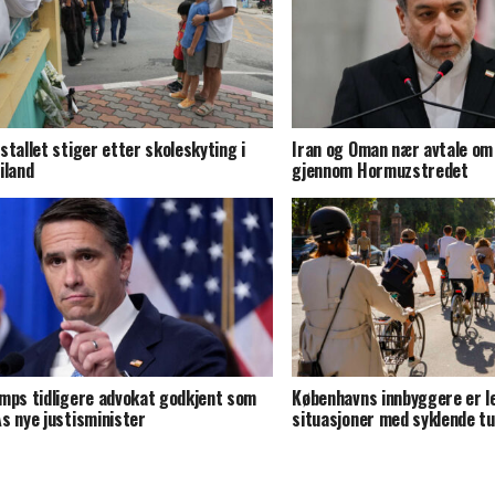
stallet stiger etter skoleskyting i
Iran og Oman nær avtale om
iland
gjennom Hormuzstredet
mps tidligere advokat godkjent som
Københavns innbyggere er le
s nye justisminister
situasjoner med syklende tu