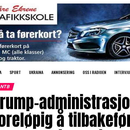
A
SPORT
UKRAINA
ANNONSERING
OSS I RADIOEN
INTERVJU
NTB
Trump-administrasjo
oreløpig å tilbakefør