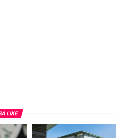
SÅ LIKE