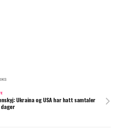
IKS
TE
enskyj: Ukraina og USA har hatt samtaler
o dager