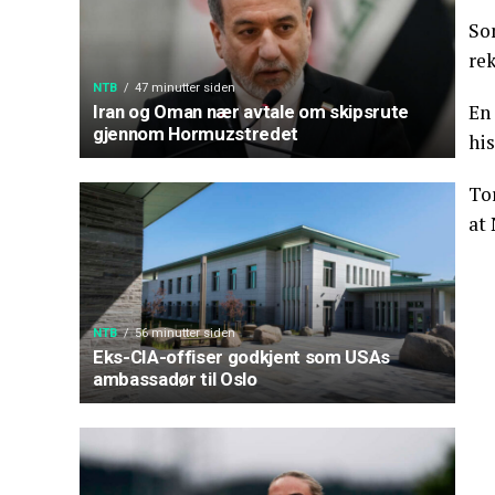
So
rek
NTB
47 minutter siden
En
Iran og Oman nær avtale om skipsrute
gjennom Hormuzstredet
his
To
at 
NTB
56 minutter siden
Eks-CIA-offiser godkjent som USAs
ambassadør til Oslo