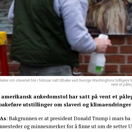
akater om slaveriet ble i februar satt tilbake ved George Washingtons tidligere 
vent et påle
 amerikansk ankedomstol har satt på vent et pål
lbakeføre utstillinger om slaveri og klimaendringer
As
: Bakgrunnen er at president Donald Trump i mars b
nesteder og minnesmerker for å finne ut om de setter USA