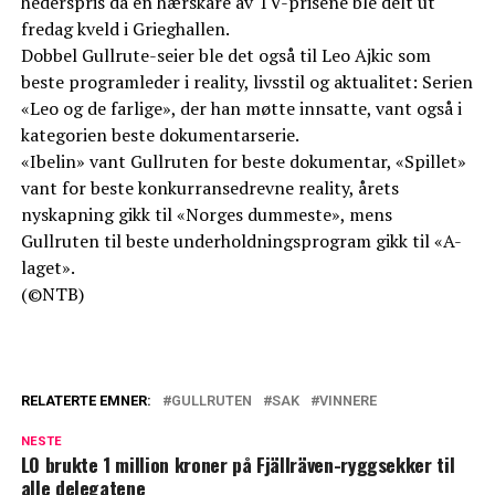
hederspris da en hærskare av TV-prisene ble delt ut
fredag kveld i Grieghallen.
Dobbel Gullrute-seier ble det også til Leo Ajkic som
beste programleder i reality, livsstil og aktualitet: Serien
«Leo og de farlige», der han møtte innsatte, vant også i
kategorien beste dokumentarserie.
«Ibelin» vant Gullruten for beste dokumentar, «Spillet»
vant for beste konkurransedrevne reality, årets
nyskapning gikk til «Norges dummeste», mens
Gullruten til beste underholdningsprogram gikk til «A-
laget».
(©NTB)
RELATERTE EMNER:
GULLRUTEN
SAK
VINNERE
NESTE
LO brukte 1 million kroner på Fjällräven-ryggsekker til
alle delegatene