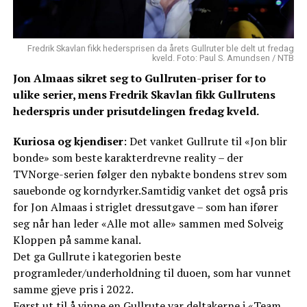
Fredrik Skavlan fikk hedersprisen da årets Gullruter ble delt ut fredag
kveld. Foto: Paul S. Amundsen / NTB
Jon Almaas sikret seg to Gullruten-priser for to
ulike serier, mens Fredrik Skavlan fikk Gullrutens
hederspris under prisutdelingen fredag kveld.
Kuriosa og kjendiser
: Det vanket Gullrute til «Jon blir
bonde» som beste karakterdrevne reality – der
TVNorge-serien følger den nybakte bondens strev som
sauebonde og korndyrker.Samtidig vanket det også pris
for Jon Almaas i striglet dressutgave – som han ifører
seg når han leder «Alle mot alle» sammen med Solveig
Kloppen på samme kanal.
Det ga Gullrute i kategorien beste
programleder/underholdning til duoen, som har vunnet
samme gjeve pris i 2022.
Først ut til å vinne en Gullrute var deltakerne i «Team