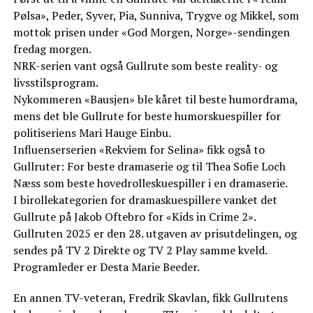
Pølsa», Peder, Syver, Pia, Sunniva, Trygve og Mikkel, som
mottok prisen under «God Morgen, Norge»-sendingen
fredag morgen.
NRK-serien vant også Gullrute som beste reality- og
livsstilsprogram.
Nykommeren «Bausjen» ble kåret til beste humordrama,
mens det ble Gullrute for beste humorskuespiller for
politiseriens Mari Hauge Einbu.
Influenserserien «Rekviem for Selina» fikk også to
Gullruter: For beste dramaserie og til Thea Sofie Loch
Næss som beste hovedrolleskuespiller i en dramaserie.
I birollekategorien for dramaskuespillere vanket det
Gullrute på Jakob Oftebro for «Kids in Crime 2».
Gullruten 2025 er den 28. utgaven av prisutdelingen, og
sendes på TV 2 Direkte og TV 2 Play samme kveld.
Programleder er Desta Marie Beeder.
En annen TV-veteran, Fredrik Skavlan, fikk Gullrutens