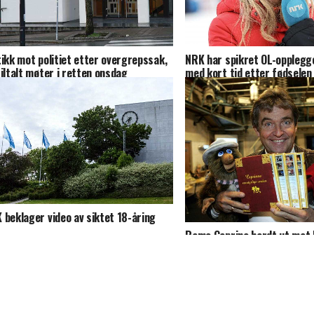
tikk mot politiet etter overgrepssak,
NRK har spikret OL-opplegg
tiltalt møter i retten onsdag
med kort tid etter fødselen
 beklager video av siktet 18-åring
Remo Caprino hardt ut mot
«Hellerudsvingen»: – Misbr
parodiformen