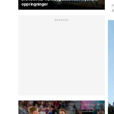
oppringninger
P
A
ANNONSE