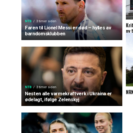
NTB
3 timer siden
Kri
Faren til Lionel Messi er død – hylles av
ny 
barndomsklubben
NTB
3 timer siden
NRK
Nesten alle varmekraftverk i Ukraina er
ødelagt, ifølge Zelenskyj