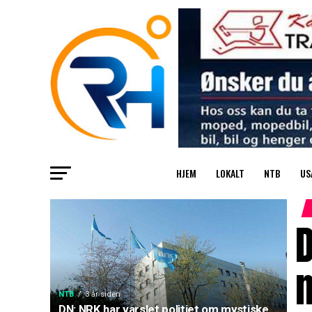
HJEM
LOKALT
NTB
US
D
NTB
3 år siden
DN: NRK har varslet politiet om mystiske