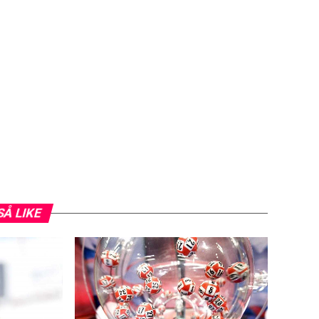
SÅ LIKE