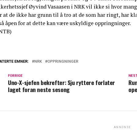
kkerhetssjef Øyvind Vasaasen i NRK vil ikke si hvor man
r at de ikke har grunn til å tro at de som har ringt, har k
så åpen for at dette kan være uskyldige oppringninger.
NTB)
ATERTE EMNER:
NRK
OPPRINGNINGER
FORRIGE
NES
Uno-X-sjefen bekrefter: Sju ryttere forlater
Run
laget foran neste sesong
ope
ANNONSE