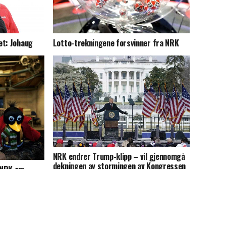
et: Johaug
Lotto-trekningene forsvinner fra NRK
NRK endrer Trump-klipp – vil gjennomgå
dekningen av stormingen av Kongressen
 NRK om
uk av