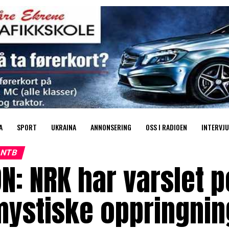
A
SPORT
UKRAINA
ANNONSERING
OSS I RADIOEN
INTERVJU
NTB
N: NRK har varslet p
mystiske oppringnin