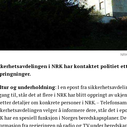
NRK-
kkerhetsavdelingen i NRK har kontaktet politiet ett
pringninger.
ltur og underholdning
: I en epost fra sikkerhetsavde
gang til, står det at flere i NRK har blitt oppringt av uk
etter detaljer om konkrete personer i NRK. – Telefonsamt
kerhetsavdelingen velger å informere dere, står det i ep
 har en spesiell funksjon i Norges beredskapsplaner. De 
ormasjon fra regjeringen på radio og TV under beredskap 