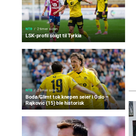
NTB
2 timer siden
LSK-profil solgt til Tyrkia
NTB
2 timer siden
Bodø/Glimt tok knepen seier i Oslo –
Rajkovic (15) ble historisk