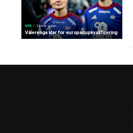
NTB
3 timer siden
Vålerenga klar for europacupkvalifisering