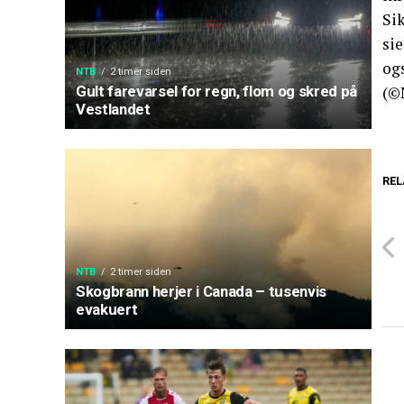
Si
sie
og
NTB
2 timer siden
Gult farevarsel for regn, flom og skred på
(©
Vestlandet
REL
NTB
2 timer siden
Skogbrann herjer i Canada – tusenvis
evakuert