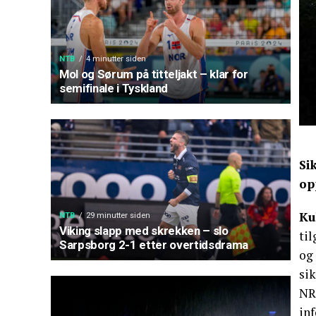
NTB
4 minutter siden
Mol og Sørum på titteljakt – klar for
semifinale i Tyskland
Si
op
Ku
NTB
29 minutter siden
Viking slapp med skrekken – slo
til
Sarpsborg 2-1 etter overtidsdrama
og 
sik
NRK
inf