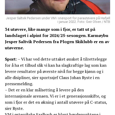
Jesper Saltvik Pedersen under VM i snøsport for parautøvere på Hafjell
i januar 2022. Foto: Geir Olsen / NTB
34 utøvere, like mange som i fjor, er tatt ut på
landslaget i alpint for 2024/25-sesongen. Karmøybu
Jesper Saltvik Pedersen fra Plogen Skiklubb er en av
utøverne.
Sport
: – Vi har ved dette uttaket ønsket å tilrettelegge
for å ha et tilbud slik vi kan ha slagkraftige lag som kan
levere resultater på øverste nivå for begge kjønn og i
alle disipliner, sier sportssjef Claus Johan Ryste i en
pressemelding.
– Det er en klar målsetting å levere på den
internasjonale arenaen. Vi er i et generasjonsskifte, og
som i fjor er det en økning i antall utøvere på C-status,
sier Ryste.
VM i østerrikske Saalbach er blant høydepunktene i