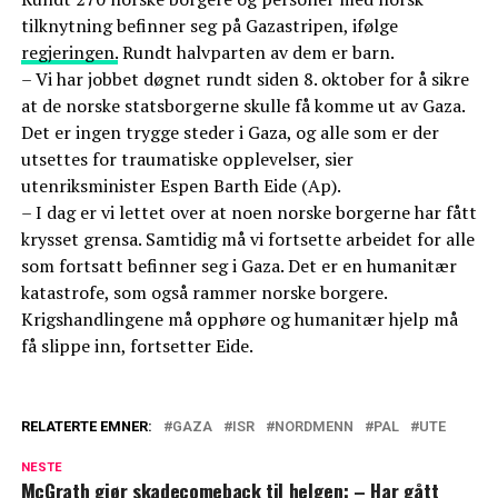
tilknytning befinner seg på Gazastripen, ifølge
regjeringen.
Rundt halvparten av dem er barn.
– Vi har jobbet døgnet rundt siden 8. oktober for å sikre
at de norske statsborgerne skulle få komme ut av Gaza.
Det er ingen trygge steder i Gaza, og alle som er der
utsettes for traumatiske opplevelser, sier
utenriksminister Espen Barth Eide (Ap).
– I dag er vi lettet over at noen norske borgerne har fått
krysset grensa. Samtidig må vi fortsette arbeidet for alle
som fortsatt befinner seg i Gaza. Det er en humanitær
katastrofe, som også rammer norske borgere.
Krigshandlingene må opphøre og humanitær hjelp må
få slippe inn, fortsetter Eide.
RELATERTE EMNER:
GAZA
ISR
NORDMENN
PAL
UTE
NESTE
McGrath gjør skadecomeback til helgen: – Har gått