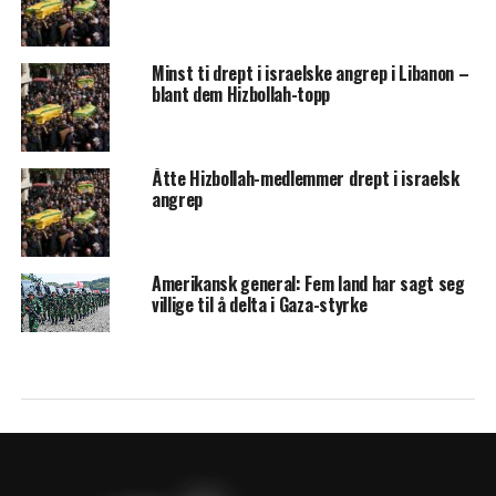
Minst ti drept i israelske angrep i Libanon –
blant dem Hizbollah-topp
Åtte Hizbollah-medlemmer drept i israelsk
angrep
Amerikansk general: Fem land har sagt seg
villige til å delta i Gaza-styrke