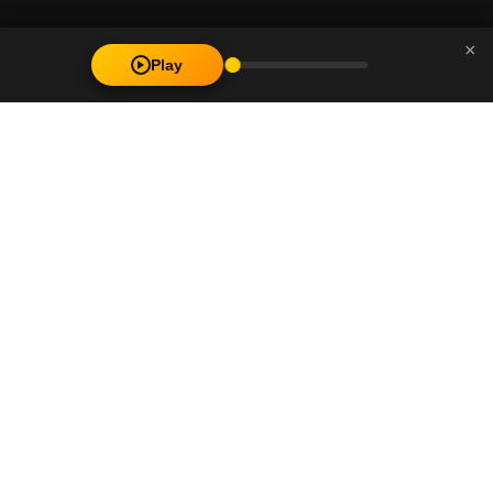
×
Play