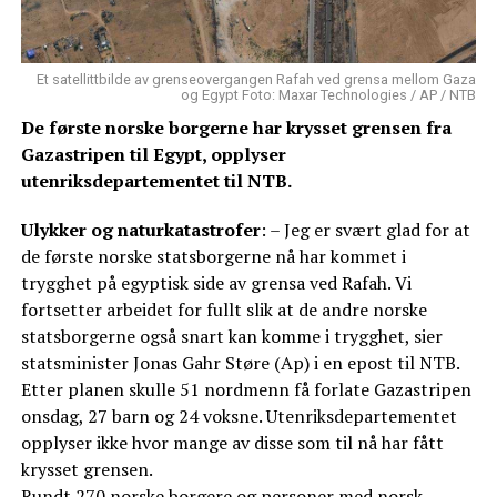
Et satellittbilde av grenseovergangen Rafah ved grensa mellom Gaza
og Egypt Foto: Maxar Technologies / AP / NTB
De første norske borgerne har krysset grensen fra
Gazastripen til Egypt, opplyser
utenriksdepartementet til NTB.
Ulykker og naturkatastrofer
: – Jeg er svært glad for at
de første norske statsborgerne nå har kommet i
trygghet på egyptisk side av grensa ved Rafah. Vi
fortsetter arbeidet for fullt slik at de andre norske
statsborgerne også snart kan komme i trygghet, sier
statsminister Jonas Gahr Støre (Ap) i en epost til NTB.
Etter planen skulle 51 nordmenn få forlate Gazastripen
onsdag, 27 barn og 24 voksne. Utenriksdepartementet
opplyser ikke hvor mange av disse som til nå har fått
krysset grensen.
Rundt 270 norske borgere og personer med norsk