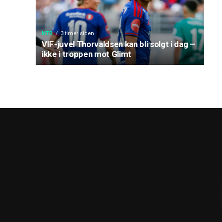
NTB
3 timer siden
VIF-juvel Thorvaldsen kan bli solgt i dag –
ikke i troppen mot Glimt