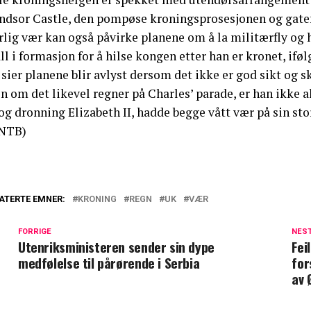
ndsor Castle, den pompøse kroningsprosesjonen og gatefe
rlig vær kan også påvirke planene om å la militærfly og
l i formasjon for å hilse kongen etter han er kronet, ifø
sier planene blir avlyst dersom det ikke er god sikt og sk
n om det likevel regner på Charles’ parade, er han ikke 
og dronning Elizabeth II, hadde begge vått vær på sin sto
NTB)
ATERTE EMNER:
KRONING
REGN
UK
VÆR
FORRIGE
NES
Utenriksministeren sender sin dype
Fei
medfølelse til pårørende i Serbia
for
av 