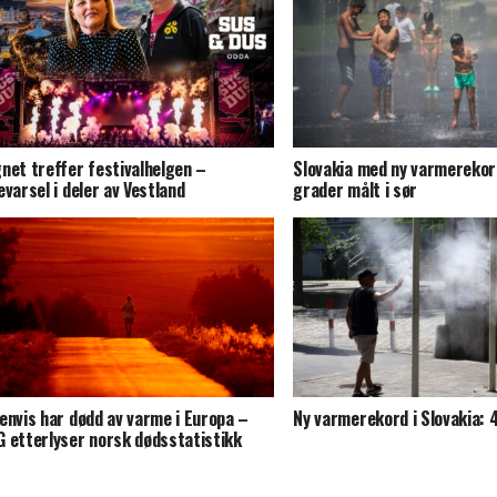
net treffer festivalhelgen –
Slovakia med ny varmerekor
evarsel i deler av Vestland
grader målt i sør
envis har dødd av varme i Europa –
Ny varmerekord i Slovakia: 
 etterlyser norsk dødsstatistikk