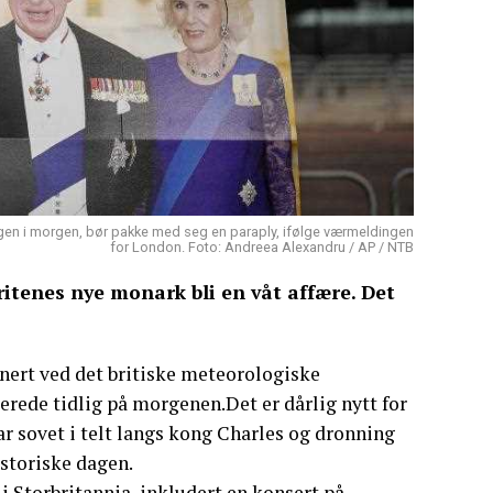
gen i morgen, bør pakke med seg en paraply, ifølge værmeldingen
for London. Foto: Andreea Alexandru / AP / NTB
ritenes nye monark bli en våt affære. Det
nert ved det britiske meteorologiske
erede tidlig på morgenen.Det er dårlig nytt for
r sovet i telt langs kong Charles og dronning
storiske dagen.
Storbritannia, inkludert en konsert på