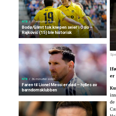
NTB
11 minutter siden
Bodø/Glimt tok knepen seier i Oslo –
Rajkovic (15) ble historisk
Spe
If
er
NTB
36 minutter siden
Faren til Lionel Messi er død – hylles av
Ku
barndomsklubben
in
de
Ca
He