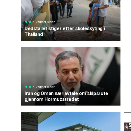
NTB
2 timer siden
Dødstallet stiger etter skoleskyting i
Thailand
NTB
2 timer siden
Iran og Oman nær avtale om skipsrute
gjennom Hormuzstredet