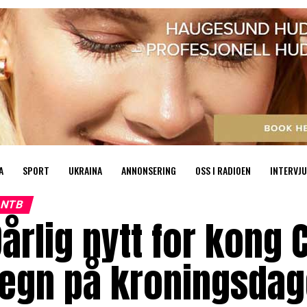
A
SPORT
UKRAINA
ANNONSERING
OSS I RADIOEN
INTERVJU
NTB
årlig nytt for kong 
regn på kroningsda