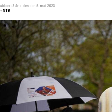
ublisert
3 år siden
den
5. mai 2023
v
NTB