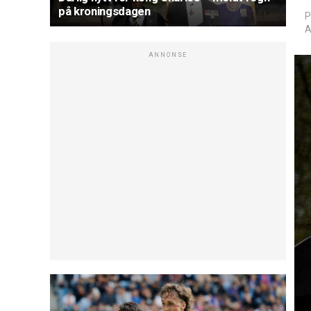
på kroningsdagen
P
A
ANNONSE