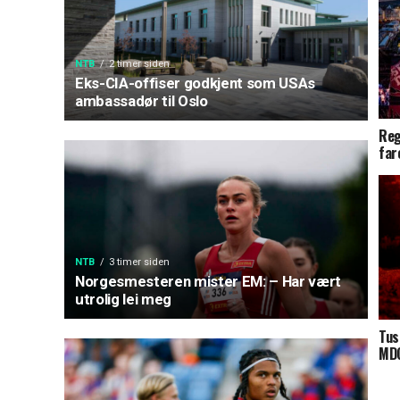
NTB
2 timer siden
Eks-CIA-offiser godkjent som USAs
ambassadør til Oslo
Reg
far
NTB
3 timer siden
Norgesmesteren mister EM: – Har vært
utrolig lei meg
Tus
MDG