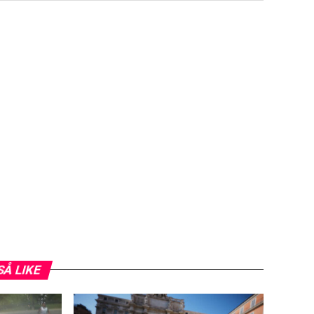
SÅ LIKE