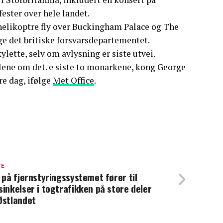
ster over hele landet.
 helikoptre fly over Buckingham Palace og The
lge det britiske forsvarsdepartementet.
ylette, selv om avlysning er siste utvei.
alene om det. e siste to monarkene, kong George
re dag, ifølge
Met Office
.
TE
l på fjernstyringssystemet fører til
sinkelser i togtrafikken på store deler
Østlandet