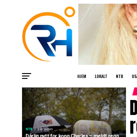
HJEM
LOKALT
NTB
US
D
NTB
3 år siden
Dårlig nytt for kong Charles – meldt regn