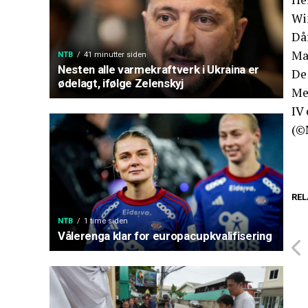
Wi
Då
Mal
NTB
41 minutter siden
Nesten alle varmekraftverk i Ukraina er
De 
ødelagt, ifølge Zelenskyj
Me
IV 
(©
REL
NTB
1 time siden
Vålerenga klar for europacupkvalifisering