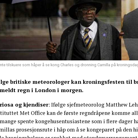
nte tilskuere som håper å se kong Charles og dronning Camilla på kroningsda
ølge britiske meteorologer kan kroningsfesten til b
 meldt regn i London i morgen.
riosa og kjendiser
: Ifølge sjefmeteorolog Matthew Leh
stituttet Met Office kan de første regndråpene komme all
 mange spente kongehusentusiastene som i flere dager ha
millas prosesjonsrute i håp om å se kongeparet på den hi
le kroningshelgen er spekket med utendørsarrangement i 