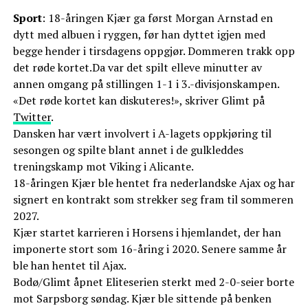
Sport
: 18-åringen Kjær ga først Morgan Arnstad en
dytt med albuen i ryggen, før han dyttet igjen med
begge hender i tirsdagens oppgjør. Dommeren trakk opp
det røde kortet.Da var det spilt elleve minutter av
annen omgang på stillingen 1-1 i 3.-divisjonskampen.
«Det røde kortet kan diskuteres!», skriver Glimt på
Twitter
.
Dansken har vært involvert i A-lagets oppkjøring til
sesongen og spilte blant annet i de gulkleddes
treningskamp mot Viking i Alicante.
18-åringen Kjær ble hentet fra nederlandske Ajax og har
signert en kontrakt som strekker seg fram til sommeren
2027.
Kjær startet karrieren i Horsens i hjemlandet, der han
imponerte stort som 16-åring i 2020. Senere samme år
ble han hentet til Ajax.
Bodø/Glimt åpnet Eliteserien sterkt med 2-0-seier borte
mot Sarpsborg søndag. Kjær ble sittende på benken