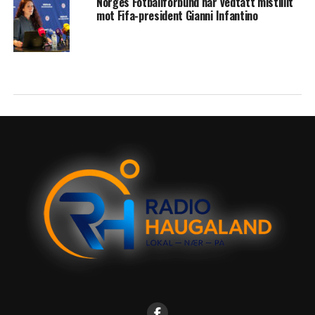
Norges Fotballforbund har vedtatt mistillit
mot Fifa-president Gianni Infantino