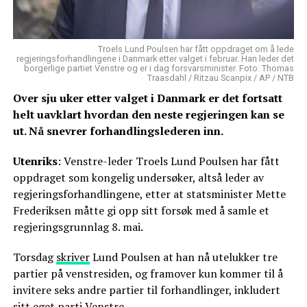
Troels Lund Poulsen har fått oppdraget om å lede
regjeringsforhandlingene i Danmark etter valget i februar. Han leder det
borgerlige partiet Venstre og er i dag forsvarsminister. Foto: Thomas
Traasdahl / Ritzau Scanpix / AP / NTB
Over sju uker etter valget i Danmark er det fortsatt
helt uavklart hvordan den neste regjeringen kan se
ut. Nå snevrer forhandlingslederen inn.
Utenriks
: Venstre-leder Troels Lund Poulsen har fått
oppdraget som kongelig undersøker, altså leder av
regjeringsforhandlingene, etter at statsminister Mette
Frederiksen måtte gi opp sitt forsøk med å samle et
regjeringsgrunnlag 8. mai.
Torsdag
skriver
Lund Poulsen at han nå utelukker tre
partier på venstresiden, og framover kun kommer til å
invitere seks andre partier til forhandlinger, inkludert
sitt eget parti Venstre.