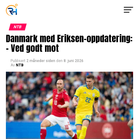
NTB
Danmark med Eriksen-oppdatering:
– Ved godt mot
Publisert
2 måneder siden
den
8. juni 2026
Av
NTB