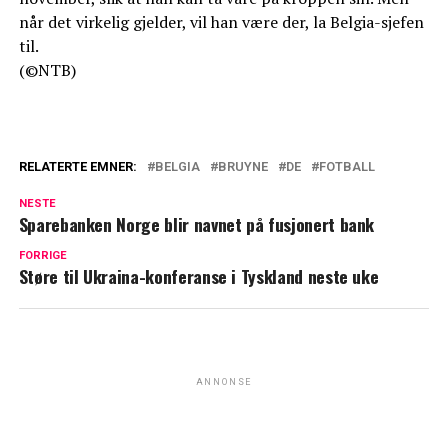
når det virkelig gjelder, vil han være der, la Belgia-sjefen
til.
(©NTB)
RELATERTE EMNER:
BELGIA
BRUYNE
DE
FOTBALL
NESTE
Sparebanken Norge blir navnet på fusjonert bank
FORRIGE
Støre til Ukraina-konferanse i Tyskland neste uke
ANNONSE