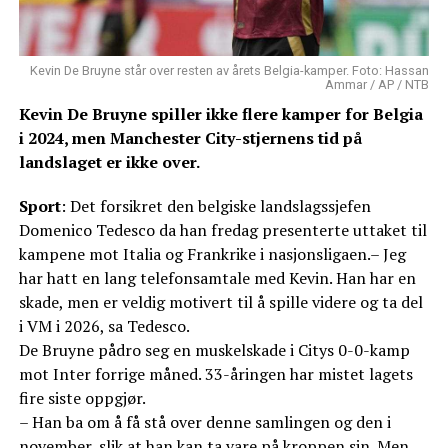
Kevin De Bruyne står over resten av årets Belgia-kamper. Foto: Hassan
Ammar / AP / NTB
Kevin De Bruyne spiller ikke flere kamper for Belgia
i 2024, men Manchester City-stjernens tid på
landslaget er ikke over.
Sport
: Det forsikret den belgiske landslagssjefen
Domenico Tedesco da han fredag presenterte uttaket til
kampene mot Italia og Frankrike i nasjonsligaen.– Jeg
har hatt en lang telefonsamtale med Kevin. Han har en
skade, men er veldig motivert til å spille videre og ta del
i VM i 2026, sa Tedesco.
De Bruyne pådro seg en muskelskade i Citys 0-0-kamp
mot Inter forrige måned. 33-åringen har mistet lagets
fire siste oppgjør.
– Han ba om å få stå over denne samlingen og den i
november, slik at han kan ta vare på kroppen sin. Men