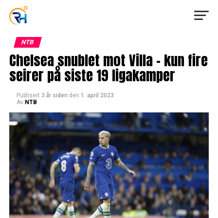
NTB
Chelsea snublet mot Villa – kun fire
seirer på siste 19 ligakamper
Publisert
3 år siden
den
1. april 2023
Av
NTB