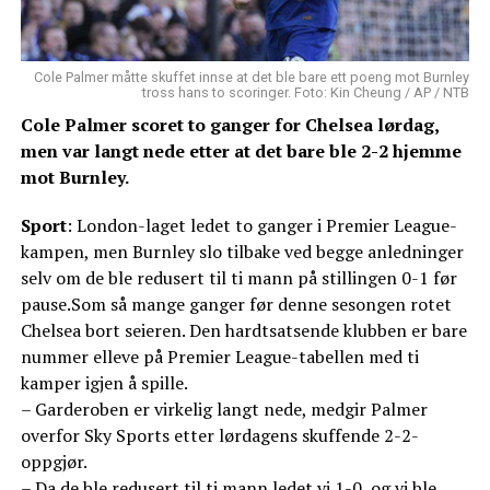
Cole Palmer måtte skuffet innse at det ble bare ett poeng mot Burnley
tross hans to scoringer. Foto: Kin Cheung / AP / NTB
Cole Palmer scoret to ganger for Chelsea lørdag,
men var langt nede etter at det bare ble 2-2 hjemme
mot Burnley.
Sport
: London-laget ledet to ganger i Premier League-
kampen, men Burnley slo tilbake ved begge anledninger
selv om de ble redusert til ti mann på stillingen 0-1 før
pause.Som så mange ganger før denne sesongen rotet
Chelsea bort seieren. Den hardtsatsende klubben er bare
nummer elleve på Premier League-tabellen med ti
kamper igjen å spille.
– Garderoben er virkelig langt nede, medgir Palmer
overfor Sky Sports etter lørdagens skuffende 2-2-
oppgjør.
– Da de ble redusert til ti mann ledet vi 1-0, og vi ble