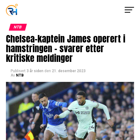
NTB
Chelsea-kaptein James operert i
hamstringen – svarer etter
kritiske meldinger
Publisert
3 år siden
den
21. desember 2023
Av
NTB