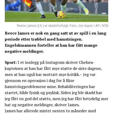
Reece James (t.h.) er skadeforfulgt. Foto: Jon Super / AP / NTB
Reece James er nok en gang satt ut av spill i en lang
periode etter trøbbel med hamstringen.
Engelskmannen forteller at han har fått mange
negative meldinger.
Sport
: I et innlegg på Instagram skriver Chelsea-
kapteinen at han har fått mye støtte de siste dagene,
men at han også har mottatt mye kritikk.– Jeg var
gjennom en operasjon i dag for å fikse
hamstringproblemene mine. Rehabiliteringen har
startet, både fysisk og psykisk. Siden jeg ble skadd har
jeg fått en god del støtte, men jeg har fått betydelig mer
hat og negative meldinger, skriver James.
James har allerede mistet nesten to måneder med