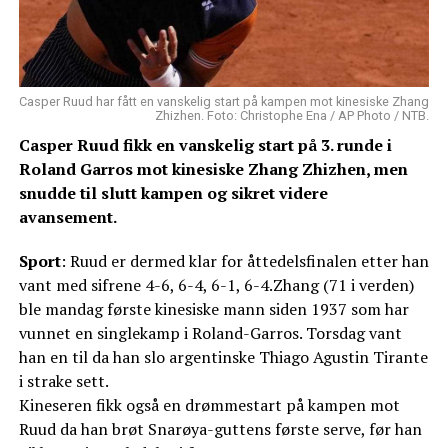
Casper Ruud har fått en vanskelig start på kampen mot kinesiske Zhang
Zhizhen. Foto: Christophe Ena / AP Photo / NTB.
Casper Ruud fikk en vanskelig start på 3. runde i
Roland Garros mot kinesiske Zhang Zhizhen, men
snudde til slutt kampen og sikret videre
avansement.
Sport
: Ruud er dermed klar for åttedelsfinalen etter han
vant med sifrene 4-6, 6-4, 6-1, 6-4.Zhang (71 i verden)
ble mandag første kinesiske mann siden 1937 som har
vunnet en singlekamp i Roland-Garros. Torsdag vant
han en til da han slo argentinske Thiago Agustin Tirante
i strake sett.
Kineseren fikk også en drømmestart på kampen mot
Ruud da han brøt Snarøya-guttens første serve, før han