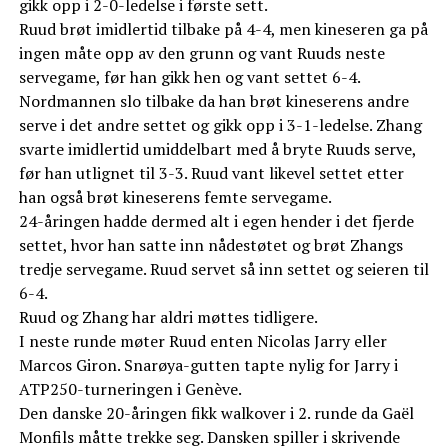
gikk opp i 2-0-ledelse i første sett.
Ruud brøt imidlertid tilbake på 4-4, men kineseren ga på
ingen måte opp av den grunn og vant Ruuds neste
servegame, før han gikk hen og vant settet 6-4.
Nordmannen slo tilbake da han brøt kineserens andre
serve i det andre settet og gikk opp i 3-1-ledelse. Zhang
svarte imidlertid umiddelbart med å bryte Ruuds serve,
før han utlignet til 3-3. Ruud vant likevel settet etter
han også brøt kineserens femte servegame.
24-åringen hadde dermed alt i egen hender i det fjerde
settet, hvor han satte inn nådestøtet og brøt Zhangs
tredje servegame. Ruud servet så inn settet og seieren til
6-4.
Ruud og Zhang har aldri møttes tidligere.
I neste runde møter Ruud enten Nicolas Jarry eller
Marcos Giron. Snarøya-gutten tapte nylig for Jarry i
ATP250-turneringen i Genève.
Den danske 20-åringen fikk walkover i 2. runde da Gaël
Monfils måtte trekke seg. Dansken spiller i skrivende