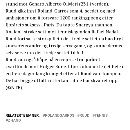
stund mot Genaro Alberto Olivieri (231 i verden).
Ruud gikk inn i Roland-Garros som 4.-seedet og med
ambisjoner om å forsvare 1200 rankingpoeng etter
fjorårets suksess i Paris. Da tapte Snarøya-mannen
finalen i strake sett mot tennislegenden Rafael Nadal.
Ruud fortsatte storspillet i det tredje settet da han brøt
kineserens andre og tredje servegame, og kunne dermed
selv serve inn det tredje settet til 6-1.
Ruud kan også håpe på en reprise fra fjoråret,
kvartfinale mot Holger Rune. I fjor kulminerte det hele i
en flere dager lang krangel etter at Ruud vant kampen.
De har begge uttalt i etterkant at de har skværet opp.
(©NTB)
RELATERTE EMNER:
ROLANDGARROS
RUUD
TENNIS
ZHANG