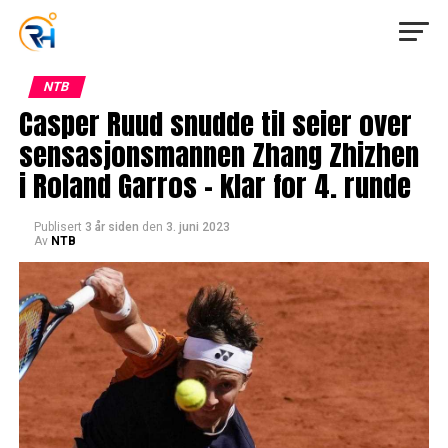
NTB
Casper Ruud snudde til seier over
sensasjonsmannen Zhang Zhizhen
i Roland Garros – klar for 4. runde
Publisert
3 år siden
den
3. juni 2023
Av
NTB