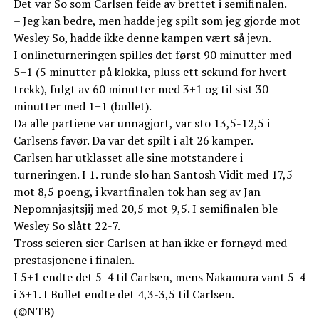
Det var So som Carlsen feide av brettet i semifinalen.
– Jeg kan bedre, men hadde jeg spilt som jeg gjorde mot
Wesley So, hadde ikke denne kampen vært så jevn.
I onlineturneringen spilles det først 90 minutter med
5+1 (5 minutter på klokka, pluss ett sekund for hvert
trekk), fulgt av 60 minutter med 3+1 og til sist 30
minutter med 1+1 (bullet).
Da alle partiene var unnagjort, var sto 13,5-12,5 i
Carlsens favør. Da var det spilt i alt 26 kamper.
Carlsen har utklasset alle sine motstandere i
turneringen. I 1. runde slo han Santosh Vidit med 17,5
mot 8,5 poeng, i kvartfinalen tok han seg av Jan
Nepomnjasjtsjij med 20,5 mot 9,5. I semifinalen ble
Wesley So slått 22-7.
Tross seieren sier Carlsen at han ikke er fornøyd med
prestasjonene i finalen.
I 5+1 endte det 5-4 til Carlsen, mens Nakamura vant 5-4
i 3+1. I Bullet endte det 4,3-3,5 til Carlsen.
(©NTB)