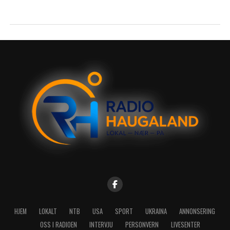
HJEM
LOKALT
NTB
USA
SPORT
UKRAINA
ANNONSERING
OSS I RADIOEN
INTERVJU
PERSONVERN
LIVESENTER