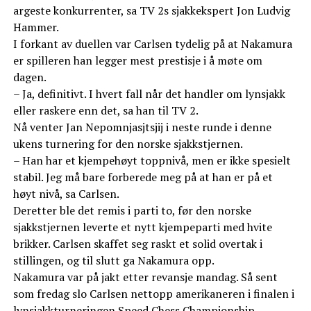
argeste konkurrenter, sa TV 2s sjakkekspert Jon Ludvig
Hammer.
I forkant av duellen var Carlsen tydelig på at Nakamura
er spilleren han legger mest prestisje i å møte om
dagen.
– Ja, definitivt. I hvert fall når det handler om lynsjakk
eller raskere enn det, sa han til TV 2.
Nå venter Jan Nepomnjasjtsjij i neste runde i denne
ukens turnering for den norske sjakkstjernen.
– Han har et kjempehøyt toppnivå, men er ikke spesielt
stabil. Jeg må bare forberede meg på at han er på et
høyt nivå, sa Carlsen.
Deretter ble det remis i parti to, før den norske
sjakkstjernen leverte et nytt kjempeparti med hvite
brikker. Carlsen skaffet seg raskt et solid overtak i
stillingen, og til slutt ga Nakamura opp.
Nakamura var på jakt etter revansje mandag. Så sent
som fredag slo Carlsen nettopp amerikaneren i finalen i
lynsjakkturneringen Speed Chess Championship.