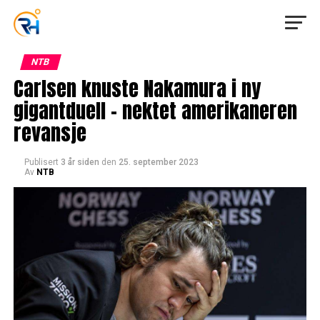
NTB
Carlsen knuste Nakamura i ny
gigantduell – nektet amerikaneren
revansje
Publisert
3 år siden
den
25. september 2023
Av
NTB