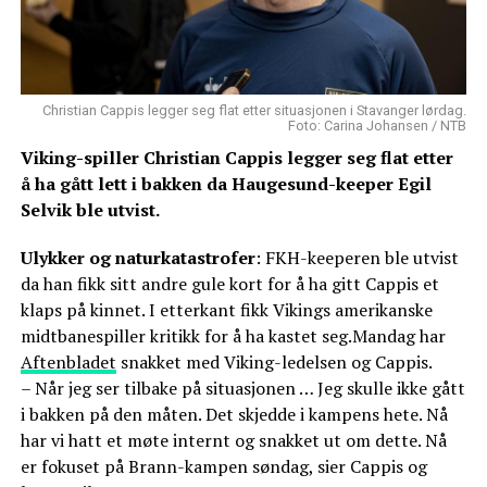
Christian Cappis legger seg flat etter situasjonen i Stavanger lørdag.
Foto: Carina Johansen / NTB
Viking-spiller Christian Cappis legger seg flat etter
å ha gått lett i bakken da Haugesund-keeper Egil
Selvik ble utvist.
Ulykker og naturkatastrofer
: FKH-keeperen ble utvist
da han fikk sitt andre gule kort for å ha gitt Cappis et
klaps på kinnet. I etterkant fikk Vikings amerikanske
midtbanespiller kritikk for å ha kastet seg.Mandag har
Aftenbladet
snakket med Viking-ledelsen og Cappis.
– Når jeg ser tilbake på situasjonen … Jeg skulle ikke gått
i bakken på den måten. Det skjedde i kampens hete. Nå
har vi hatt et møte internt og snakket ut om dette. Nå
er fokuset på Brann-kampen søndag, sier Cappis og