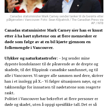
Canadas statsminister Mark Carney sender tanker til de berørte etter
påkjørselen i Vancouver. Foto: Sean Kilpatrick / The Canadian Press via
AP / NTB
Canadas statsminister Mark Carney sier han er knust
etter å ha hørt nyhetene om at flere mennesker er
døde som følge av at en bil kjørte gjennom en
folkemengde i Vancouver.
Ulykker og naturkatastrofer
: – Jeg sender mine
dypeste kondolanser til de pårørende av de drepte og
skadede, til det filippinsk-canadiske samfunnet, og til
alle i Vancouver. Vi sørger alle sammen med dere, skriver
han i et innlegg på X.– Vi følger situasjonen nøye, og er
takknemlige for innsatsen til nødetatene som reagerte
raskt.
Politiet i Vancouver har bekreftet at flere personer er
døde og skadet, uten å oppgi spesifikke tall. Det er så