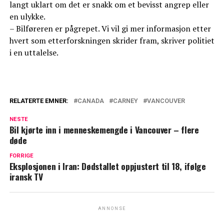
langt uklart om det er snakk om et bevisst angrep eller
en ulykke.
– Bilføreren er pågrepet. Vi vil gi mer informasjon etter
hvert som etterforskningen skrider fram, skriver politiet
i en uttalelse.
RELATERTE EMNER:
CANADA
CARNEY
VANCOUVER
NESTE
Bil kjørte inn i menneskemengde i Vancouver – flere
døde
FORRIGE
Eksplosjonen i Iran: Dødstallet oppjustert til 18, ifølge
iransk TV
ANNONSE