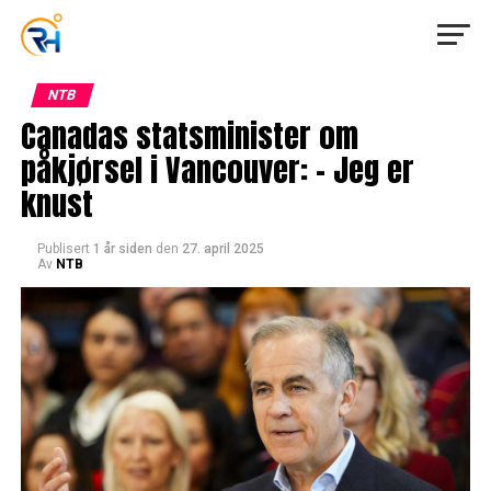
NTB
Canadas statsminister om
påkjørsel i Vancouver: – Jeg er
knust
Publisert
1 år siden
den
27. april 2025
Av
NTB