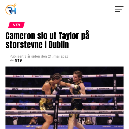
NTB
Cameron slo ut Taylor på
storstevne i Dublin
Publisert
3 år siden
den
21. mai 2023
Av
NTB