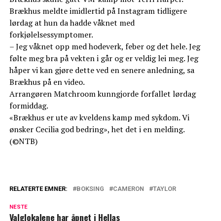
Brækhus meldte imidlertid på Instagram tidligere
lørdag at hun da hadde våknet med
forkjølelsessymptomer.
– Jeg våknet opp med hodeverk, feber og det hele. Jeg
følte meg bra på vekten i går og er veldig lei meg. Jeg
håper vi kan gjøre dette ved en senere anledning, sa
Brækhus på en video.
Arrangøren Matchroom kunngjorde forfallet lørdag
formiddag.
«Brækhus er ute av kveldens kamp med sykdom. Vi
ønsker Cecilia god bedring», het det i en melding.
(©NTB)
RELATERTE EMNER:
BOKSING
CAMERON
TAYLOR
NESTE
Valglokalene har åpnet i Hellas