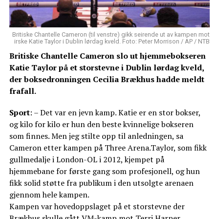
Britiske Chantelle Cameron (til venstre) gikk seirende ut av kampen mot
irske Katie Taylor i Dublin lørdag kveld. Foto: Peter Morrison / AP / NTB
Britiske Chantelle Cameron slo ut hjemmebokseren
Katie Taylor på et storstevne i Dublin lørdag kveld,
der boksedronningen Cecilia Brækhus hadde meldt
frafall.
Sport
: – Det var en jevn kamp. Katie er en stor bokser,
og kilo for kilo er hun den beste kvinnelige bokseren
som finnes. Men jeg stilte opp til anledningen, sa
Cameron etter kampen på Three Arena.Taylor, som fikk
gullmedalje i London-OL i 2012, kjempet på
hjemmebane for første gang som profesjonell, og hun
fikk solid støtte fra publikum i den utsolgte arenaen
gjennom hele kampen.
Kampen var hovedoppslaget på et storstevne der
Brækhus skulle gått VM-kamp mot Terri Harper.