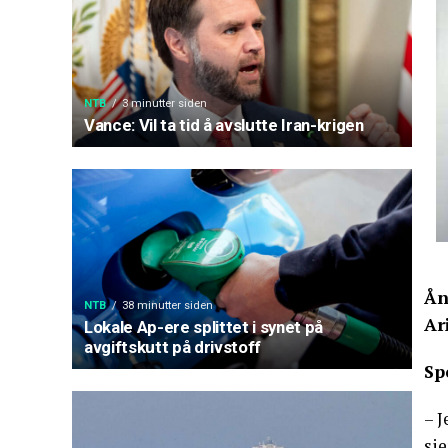
NTB
3 minutter siden
Vance: Vil ta tid å avslutte Iran-krigen
Ån
NTB
38 minutter siden
Ar
Lokale Ap-ere splittet i synet på
avgiftskutt på drivstoff
Sp
– J
si