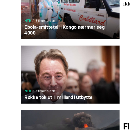
ikk
NTB
3 timer siden
Ebola-smittetall i Kongo nærmer seg
4000
NTB
3 timer siden
Røkke tok ut 1 milliard i utbytte
F