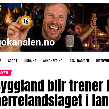
A
SPORT
UKRAINA
ANNONSERING
OSS I RADIOEN
INTERVJU
NTB
yggland blir trener 
errelandslaget i lan