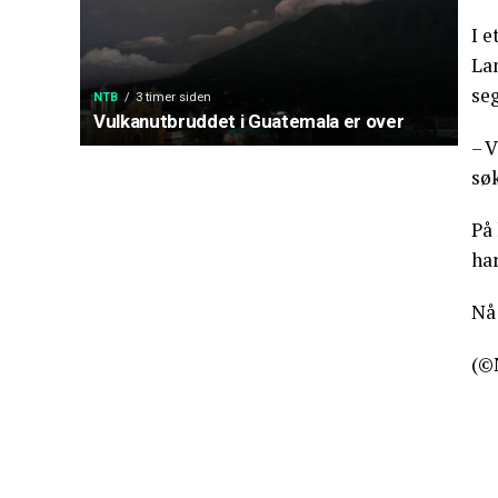
I 
La
seg
NTB
3 timer siden
Vulkanutbruddet i Guatemala er over
– V
søk
På 
har
Nå 
(©