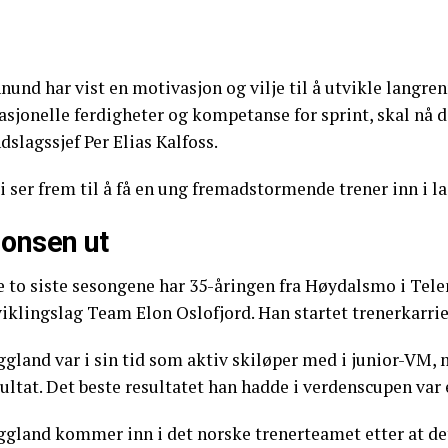
nund har vist en motivasjon og vilje til å utvikle langr
asjonelle ferdigheter og kompetanse for sprint, skal nå d
dslagssjef Per Elias Kalfoss.
i ser frem til å få en ung fremadstormende trener inn i lag
onsen ut
de to siste sesongene har 35-åringen fra Høydalsmo i Tel
iklingslag Team Elon Oslofjord. Han startet trenerkarrie
gland var i sin tid som aktiv skiløper med i junior-VM, 
ultat. Det beste resultatet han hadde i verdenscupen var 
gland kommer inn i det norske trenerteamet etter at det 