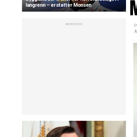
langrenn – erstatter Monsen
ANNONSE
P
A