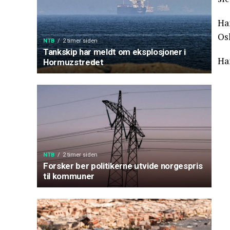
Ha
Os
NTB
2 timer siden
Tankskip har meldt om eksplosjoner i
Han
Hormuzstredet
NTB
2 timer siden
Forsker ber politikerne utvide norgespris
til kommuner