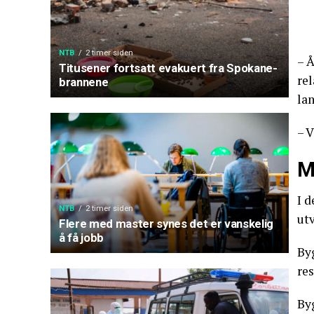
NTB
2 timer siden
– Å
Titusener fortsatt evakuert fra Spokane-
rel
brannene
lan
– V
M
I 
NTB
2 timer siden
utv
Flere med master synes det er vanskelig
å få jobb
Byg
res
Byg