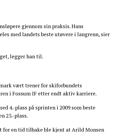
ennsløpere gjennom sin praksis. Hans
eles med landets beste utøvere i langrenn, sier
et, legger han til.
emark vært trener for skiforbundets
ren i Fossum IF etter endt aktiv karriere.
med 4.-plass på sprinten i 2009 som beste
en 25.-plass.
for en tid tilbake ble kjent at Arild Monsen