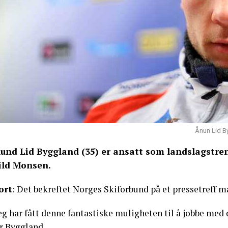
Ånun Lid B
und Lid Byggland (35) er ansatt som landslagstren
ild Monsen.
ort
: Det bekreftet Norges Skiforbund på et pressetreff 
eg har fått denne fantastiske muligheten til å jobbe med 
er Byggland.