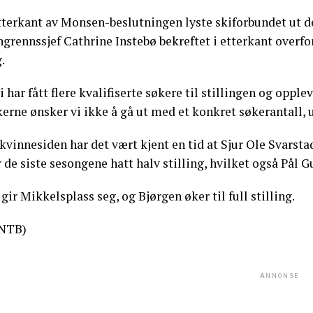
etterkant av Monsen-beslutningen lyste skiforbundet ut d
ngrennssjef Cathrine Instebø bekreftet i etterkant overf
.
i har fått flere kvalifiserte søkere til stillingen og oppl
erne ønsker vi ikke å gå ut med et konkret søkerantall, u
kvinnesiden har det vært kjent en tid at Sjur Ole Svarst
 de siste sesongene hatt halv stilling, hvilket også Pål 
gir Mikkelsplass seg, og Bjørgen øker til full stilling.
NTB)
ANNONSE