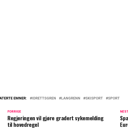
ATERTE EMNER:
IDRETTSGREN
LANGRENN
SKISPORT
SPORT
FORRIGE
NES
Regjeringen vil gjøre gradert sykemelding
Spa
til hovedregel
Eur