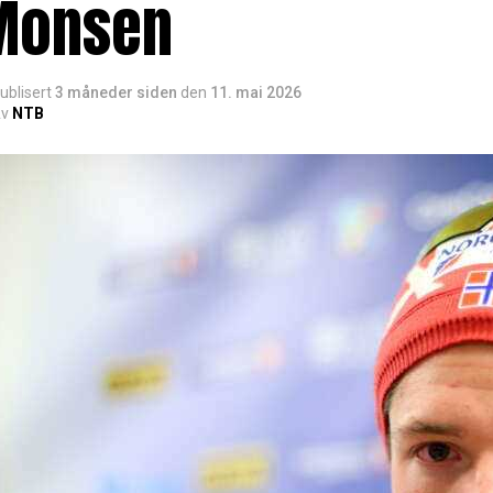
Monsen
ublisert
3 måneder siden
den
11. mai 2026
v
NTB