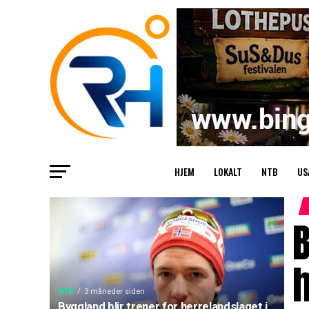
HJEM
LOKALT
NTB
US
B
h
NTB
3 måneder siden
Byggland blir trener for herrelandslaget i