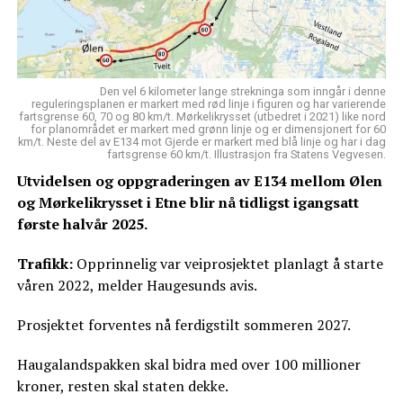
Den vel 6 kilometer lange strekninga som inngår i denne
reguleringsplanen er markert med rød linje i figuren og har varierende
fartsgrense 60, 70 og 80 km/t. Mørkelikrysset (utbedret i 2021) like nord
for planområdet er markert med grønn linje og er dimensjonert for 60
km/t. Neste del av E134 mot Gjerde er markert med blå linje og har i dag
fartsgrense 60 km/t. Illustrasjon fra Statens Vegvesen.
Utvidelsen og oppgraderingen av E134 mellom Ølen
og Mørkelikrysset i Etne blir nå tidligst igangsatt
første halvår 2025.
Trafikk:
Opprinnelig var veiprosjektet planlagt å starte
våren 2022, melder Haugesunds avis.
Prosjektet forventes nå ferdigstilt sommeren 2027.
Haugalandspakken skal bidra med over 100 millioner
kroner, resten skal staten dekke.