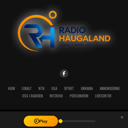
HJEM
LOKALT
NTB
USA
SPORT
UKRAINA
ANNONSERING
OSS I RADIOEN
INTERVJU
PERSONVERN
LIVESENTER
×
Copyright © 2026 A-Media AS | Radio Haugaland - Haraldsgata 114,
Play
5527 Haugesund - Mail: post@radioh.no - Telefon: 52717273