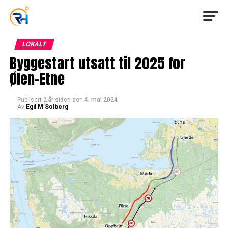
LOKALT
Byggestart utsatt til 2025 for
Ølen-Etne
Publisert
2 år siden
den
4. mai 2024
Av
Egil M Solberg