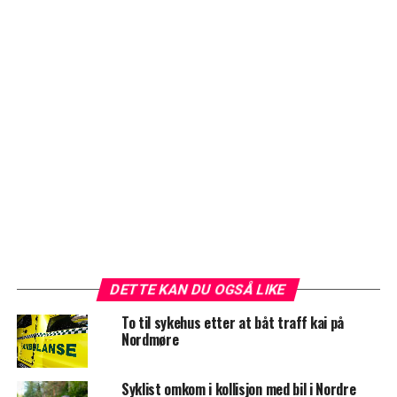
DETTE KAN DU OGSÅ LIKE
To til sykehus etter at båt traff kai på
Nordmøre
Syklist omkom i kollisjon med bil i Nordre