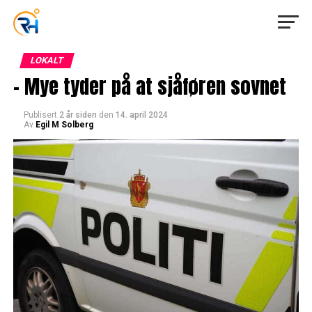
LOKALT
– Mye tyder på at sjåføren sovnet
Publisert
2 år siden
den
14. april 2024
Av
Egil M Solberg