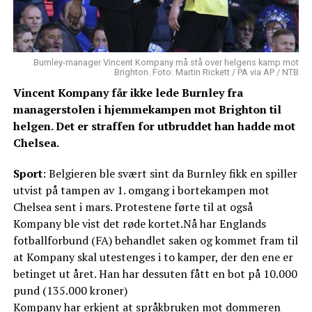
Burnley-manager Vincent Kompany må stå over helgens kamp mot
Brighton. Foto: Martin Rickett / PA via AP / NTB
Vincent Kompany får ikke lede Burnley fra
managerstolen i hjemmekampen mot Brighton til
helgen. Det er straffen for utbruddet han hadde mot
Chelsea.
Sport
: Belgieren ble svært sint da Burnley fikk en spiller
utvist på tampen av 1. omgang i bortekampen mot
Chelsea sent i mars. Protestene førte til at også
Kompany ble vist det røde kortet.Nå har Englands
fotballforbund (FA) behandlet saken og kommet fram til
at Kompany skal utestenges i to kamper, der den ene er
betinget ut året. Han har dessuten fått en bot på 10.000
pund (135.000 kroner)
Kompany har erkjent at språkbruken mot dommeren