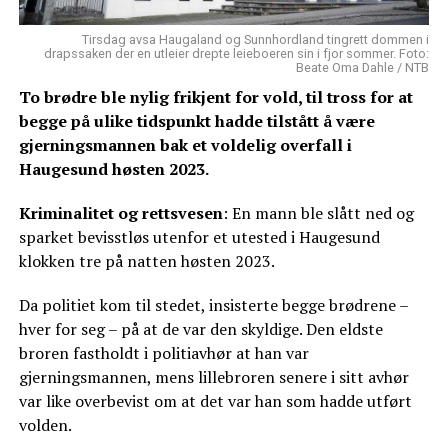
Tirsdag avsa Haugaland og Sunnhordland tingrett dommen i
drapssaken der en utleier drepte leieboeren sin i fjor sommer. Foto:
Beate Oma Dahle / NTB
To brødre ble nylig frikjent for vold, til tross for at
begge på ulike tidspunkt hadde tilstått å være
gjerningsmannen bak et voldelig overfall i
Haugesund høsten 2023.
Kriminalitet og rettsvesen
: En mann ble slått ned og
sparket bevisstløs utenfor et utested i Haugesund
klokken tre på natten høsten 2023.
Da politiet kom til stedet, insisterte begge brødrene –
hver for seg – på at de var den skyldige. Den eldste
broren fastholdt i politiavhør at han var
gjerningsmannen, mens lillebroren senere i sitt avhør
var like overbevist om at det var han som hadde utført
volden.