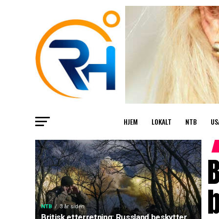
HJEM
LOKALT
NTB
US
B
b
NTB
3 år siden
Britisk etterretning: Russland beskytter