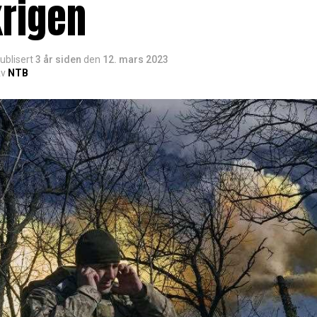
krigen
ublisert
3 år siden
den
12. mars 2023
v
NTB