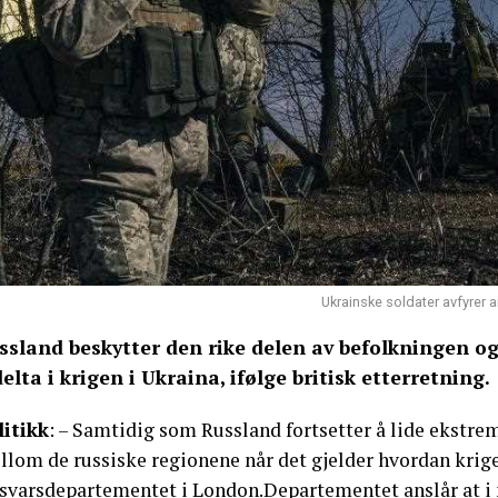
Ukrainske soldater avfyrer a
ssland beskytter den rike delen av befolkningen og 
delta i krigen i Ukraina, ifølge britisk etterretning.
litikk
: – Samtidig som Russland fortsetter å lide ekstrem
llom de russiske regionene når det gjelder hvordan krige
rsvarsdepartementet i London.Departementet anslår at i n