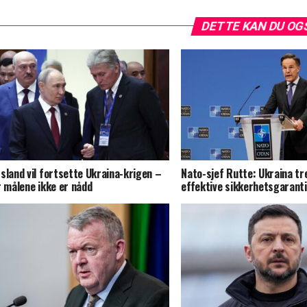
DETTE KAN DU OG
sland vil fortsette Ukraina-krigen –
Nato-sjef Rutte: Ukraina t
r målene ikke er nådd
effektive sikkerhetsgarant