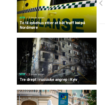
NTB
5 timer siden
To til sykehus etter at båt traff kai på
Nordmøre
NTB
5 timer siden
Tre drept i russiske angrep i Kyiv