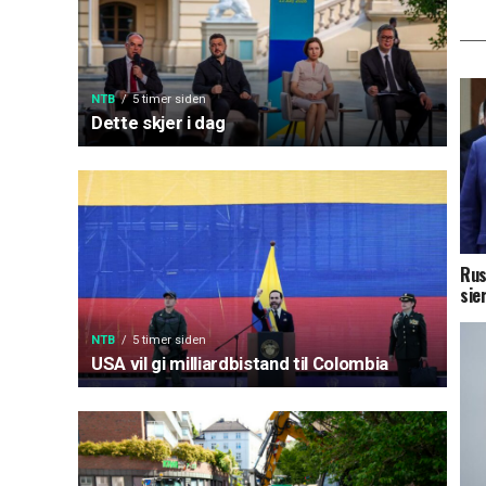
NTB
5 timer siden
Dette skjer i dag
Rus
sie
NTB
5 timer siden
USA vil gi milliardbistand til Colombia