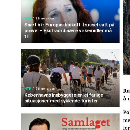
NTB
1 time siden
Snart blir Europas boikott-trussel satt på
prøve: – Ekstraordinære virkemidler må
til
NTB
2 timer siden
Ru
Københavns innbyggere er lei farlige
å 
situasjoner med syklende turister
Po
me
fo