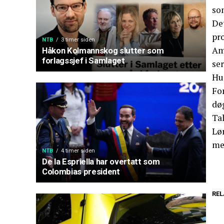
so
Det
pro
NTB
3 timer siden
Ame
Håkon Kolmannskog slutter som
forlagssjef i Samlaget
ser
Hun
Fo
døg
Tal
Lør
me
NTB
4 timer siden
De la Espriella har overtatt som
Colombias president
REL