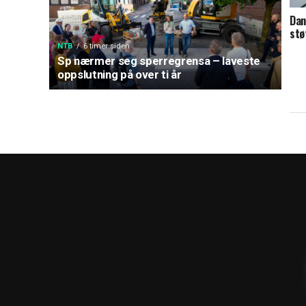
Dan
stø
NTB
6 timer siden
Sp nærmer seg sperregrensa – laveste
oppslutning på over ti år