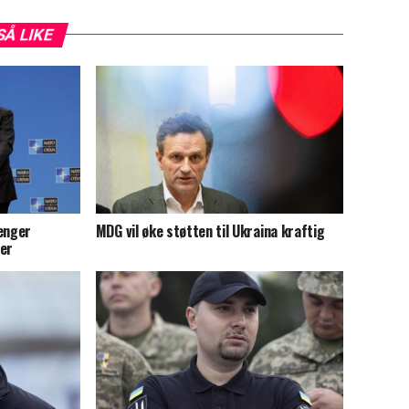
SÅ LIKE
renger
MDG vil øke støtten til Ukraina kraftig
ier