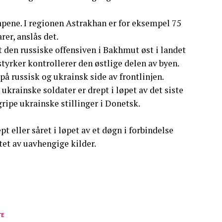
apene. I regionen Astrakhan er for eksempel 75
rer, anslås det.
 den russiske offensiven i Bakhmut øst i landet
 styrker kontrollerer den østlige delen av byen.
på russisk og ukrainsk side av frontlinjen.
krainske soldater er drept i løpet av det siste
ripe ukrainske stillinger i Donetsk.
t eller såret i løpet av et døgn i forbindelse
tet av uavhengige kilder.
TE