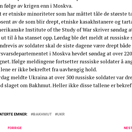
m følge av krigen enn i Moskva.
 er etniske minoriteter som har måttet tåle de største t
sent av de som blir drept, etniske kasakhstanere og tarta
rikanske Institute of the Study of War skriver søndag at
 ut til å ha stanset opp. Lørdag ble det meldt at russiske
drevis av soldater skal de siste dagene være drept både 
rsvarsdepartementet i Moskva hevdet søndag at over 220 u
net. Ifølge meldingene fortsetter russiske soldater å ang
lene er ikke bekreftet fra uavhengig hold.
dag meldte Ukraina at over 500 russiske soldater var drep
d slaget om Bakhmut. Heller ikke disse tallene er bekref
ATERTE EMNER:
BAKHMUT
UKR
FORRIGE
NES