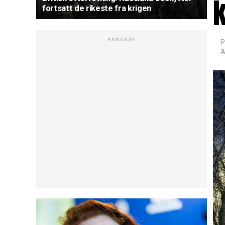
fortsatt de rikeste fra krigen
ANNONSE
P
A