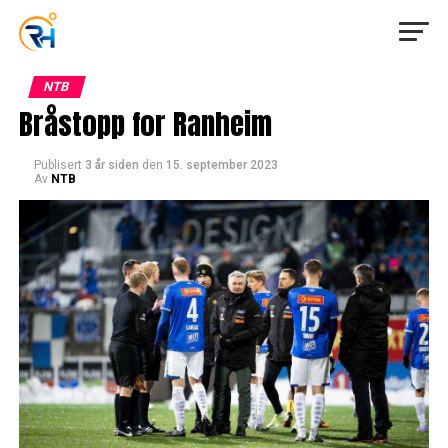
NTB
Bråstopp for Ranheim
Publisert
3 år siden
den
15. september 2023
Av
NTB