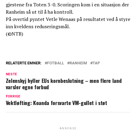
gjestene fra Toten 3-0. Scoringen kom i en situasjon der
Ranheim så ut til å ha kontroll.
På overtid pyntet Vetle Wenaas på resultatet ved å styre
inn kveldens reduseringsmål.
(©NTB)
RELATERTE EMNER:
FOTBALL
RANHEIM
TAP
NESTE
Zelenskyj hyller EUs kornbeslutning – men flere land
varsler egne forbud
FORRIGE
Vektløfting: Koanda forsvarte VM-gullet i støt
ANNONSE