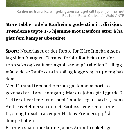
Ranheims trener Kåre Ingebrigtsen så laget sitt tape hjemme mot
Raufoss. Foto: Ole Martin Wold / NTB
Store tabber ødela Ranheims gode stim i 1. divisjon.
Trønderne tapte 1-3 hjemme mot Raufoss etter å ha
gått fem kamper ubeseiret.
Sport
: Nederlaget er det første for Kåre Ingebrigtsens
lag siden 9. august. Dermed forblir Ranheim utenfor
topp seks og kvalifiseringsplassene på tabellen.I tillegg
måtte de se Raufoss ta innpå og legge seg ett poeng bak
dem.
Med få minutters mellomrom ga Ranheim bort to
gavepakker i første omgang. Markus Johnsgård gjorde 0-
1 etter at vertene feilet med å spille seg ut bakfra, mens
Andreas Helmersen doblet Raufoss-ledelsen etter et
fryktelig forsøk fra keeper Nicklas Frenderup på å
dempe ballen.
Etter en snau time kunne James Ampofo enkelt gi