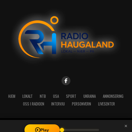
HJEM
LOKALT
NTB
USA
SPORT
UKRAINA
ANNONSERING
OSS I RADIOEN
INTERVJU
PERSONVERN
LIVESENTER
×
Copyright © 2026 A-Media AS | Radio Haugaland - Haraldsgata 114,
Play
5527 Haugesund - Mail: post@radioh.no - Telefon: 52717273