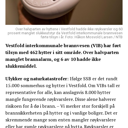
Over halvparten av hyttene i Vestfold hadde ikke røykvarsler og 60
prosent manglet slukkeutstyr da Vestfold interkommunale brannvesen
førte tilsyn i år. Foto: Håkon Mosvold Larsen / NTB
Vestfold interkommunale brannvesen (VIB) har ført
tilsyn med 462 hytter i sitt område. Over halvparten
manglet brannalarm, og 6 av 10 hadde ikke
slukkemiddel.
Ulykker og naturkatastrofer
: Ifølge SSB er det rundt
15.000 sommerhus og hytter i Vestfold. Om VIBs tall er
representative for alle, kan anslagsvis 8.000 hytter
mangle fungerende røykvarslere. Disse alene halverer
risikoen for å dø i brann. – Vi merker stor forskjell på
brannsikkerheten på hytter og i vanlige boliger. Det er
skremmende mange som enten mangler røykvarslere
eller har gamle røykvarslere på hytta. Røykvarsler er