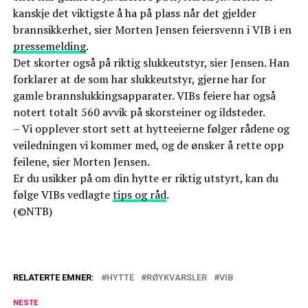
kanskje det viktigste å ha på plass når det gjelder
brannsikkerhet, sier Morten Jensen feiersvenn i VIB i en
pressemelding
.
Det skorter også på riktig slukkeutstyr, sier Jensen. Han
forklarer at de som har slukkeutstyr, gjerne har for
gamle brannslukkingsapparater. VIBs feiere har også
notert totalt 560 avvik på skorsteiner og ildsteder.
– Vi opplever stort sett at hytteeierne følger rådene og
veiledningen vi kommer med, og de ønsker å rette opp
feilene, sier Morten Jensen.
Er du usikker på om din hytte er riktig utstyrt, kan du
følge VIBs vedlagte
tips og råd
.
(©NTB)
RELATERTE EMNER:
HYTTE
RØYKVARSLER
VIB
NESTE