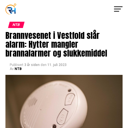
NTB
Brannvesenet i Vestfold slår
alarm: Hytter mangler
brannalarmer og slukkemiddel
Publisert
3 år siden
den
11. juli 2023
Av
NTB