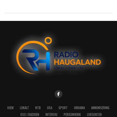
HJEM
LOKALT
NTB
USA
SPORT
UKRAINA
ANNONSERING
OSS I RADIOEN
INTERVJU
PERSONVERN
LIVESENTER