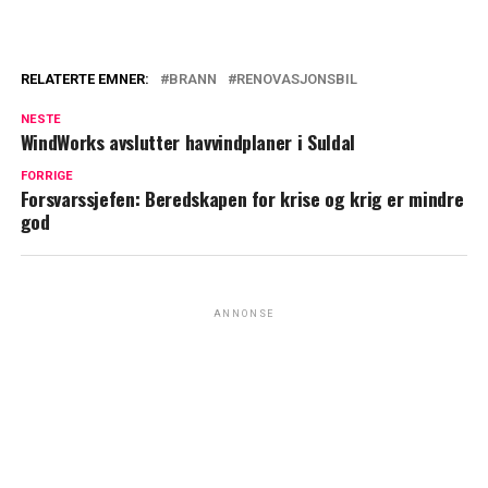
RELATERTE EMNER:
BRANN
RENOVASJONSBIL
NESTE
WindWorks avslutter havvindplaner i Suldal
FORRIGE
Forsvarssjefen: Beredskapen for krise og krig er mindre
god
ANNONSE