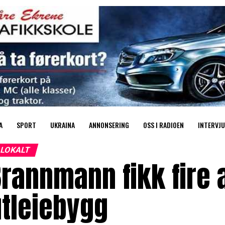
A
SPORT
UKRAINA
ANNONSERING
OSS I RADIOEN
INTERVJU
LOKALT
rannmann fikk fire 
tleiebygg