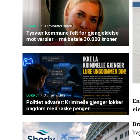
LOKALT
39 minutter siden
Tysvær kommune felt for gjengjeldelse
mot varsler – må betale 30.000 kroner
LOKALT
3 timer siden
En
Politiet advarer: Kriminelle gjenger lokker
ungdom med raske penger
ei
Br
byg