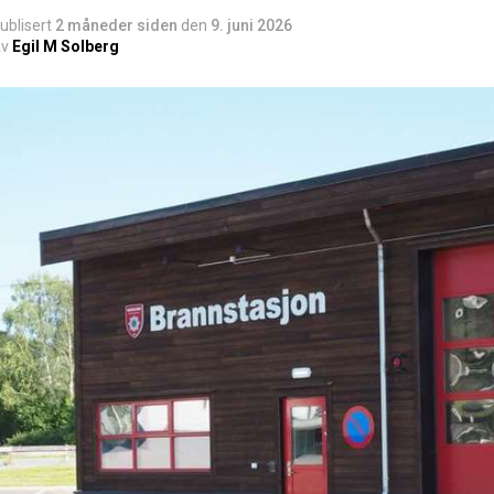
ublisert
2 måneder siden
den
9. juni 2026
v
Egil M Solberg