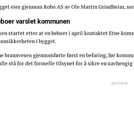
gget eies gjennom Robo AS av Ole Martin Grindheim, som 
boer varslet kommunen
ken startet etter at en beboer i april kontaktet Etne ko
annsikkerheten i bygget.
ne brannvesen gjennomførte først en befaring, før kommu
lle stå for det formelle tilsynet for å sikre en uavhengig
ANNONSE