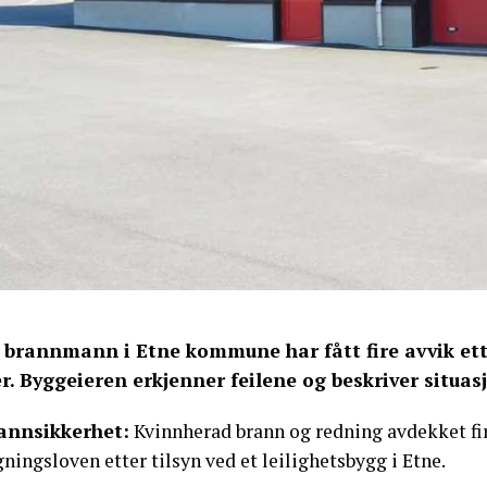
 brannmann i Etne kommune har fått fire avvik ett
er. Byggeieren erkjenner feilene og beskriver situas
annsikkerhet:
Kvinnherad brann og redning avdekket fir
ningsloven etter tilsyn ved et leilighetsbygg i Etne.