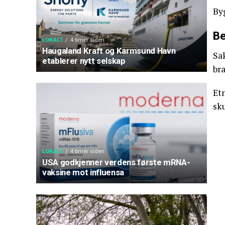
By
Be
LOKALT
4 timer siden
Haugaland Kraft og Karmsund Havn
Sa
etablerer nytt selskap
br
Et
sku
LOKALT
4 timer siden
USA godkjenner verdens første mRNA-
vaksine mot influensa