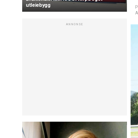
utleiebygg
P
A
ANNONSE