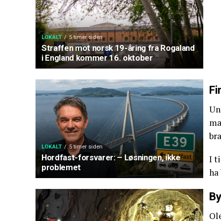
LOKALT
5 timer siden
Straffen mot norsk 19-åring fra Rogaland
i England kommer 16. oktober
Fi
Un
ma
br
LOKALT
5 timer siden
Hordfast-forsvarer: – Løsningen, ikke
I t
problemet
ha
By
Ol