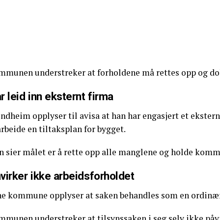
mmunen understreker at forholdene må rettes opp og do
r leid inn eksternt firma
ndheim opplyser til avisa at han har engasjert et ekster
rbeide en tiltaksplan for bygget.
n sier målet er å rette opp alle manglene og holde komm
virker ikke arbeidsforholdet
ne kommune opplyser at saken behandles som en ordinær t
mmunen understreker at tilsynssaken i seg selv ikke påv