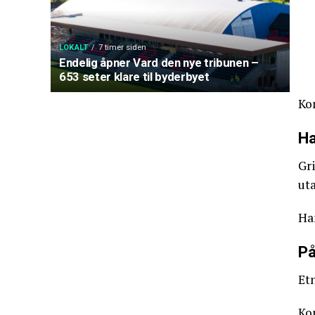
LOKALT
7 timer siden
Endelig åpner Vard den nye tribunen –
653 seter klare til byderbyet
Ko
Ha
Gri
uta
Ha
På
Et
Ko