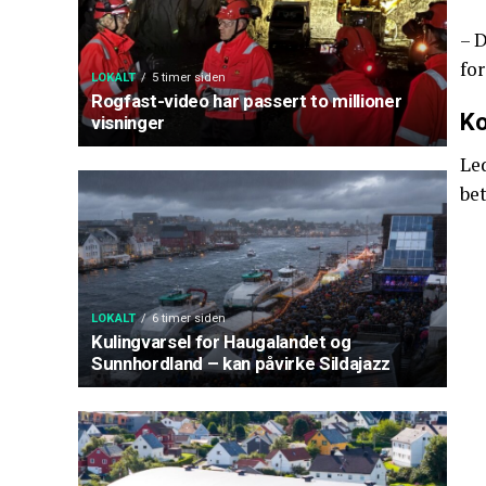
– D
for
LOKALT
5 timer siden
Rogfast-video har passert to millioner
Ko
visninger
Led
bet
LOKALT
6 timer siden
Kulingvarsel for Haugalandet og
Sunnhordland – kan påvirke Sildajazz