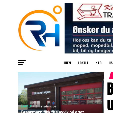
HJEM
LOKALT
NTB
US
B
u
LOKALT
2 måneder siden
Brannmann fikk fire avvik på eget