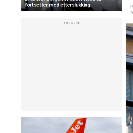
fortsetter med etterslukking
P
A
ANNONSE