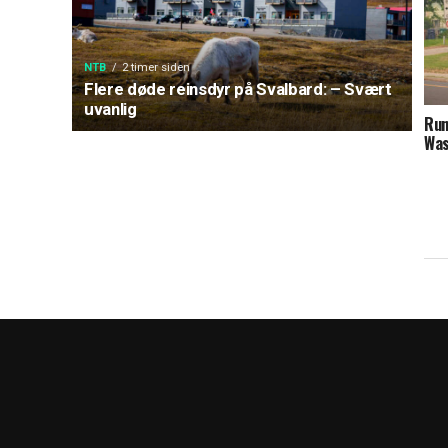
NTB
2 timer siden
Flere døde reinsdyr på Svalbard: – Svært
uvanlig
Run
Was