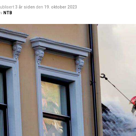
ublisert
3 år siden
den
19. oktober 2023
v
NTB