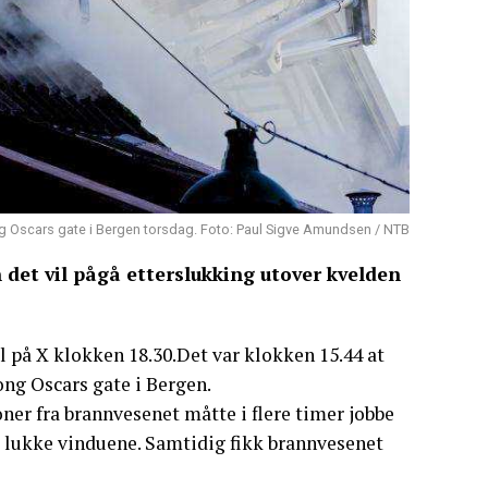
ong Oscars gate i Bergen torsdag. Foto: Paul Sigve Amundsen / NTB
det vil pågå etterslukking utover kvelden
l på X klokken 18.30.Det var klokken 15.44 at
ng Oscars gate i Bergen.
oner fra brannvesenet måtte i flere timer jobbe
å lukke vinduene. Samtidig fikk brannvesenet