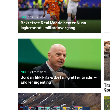
NTB
2 timer siden
Bekreftet: Real Madrid henter Nusa-
lagkamerat i milliardovergang
NTB
2 timer siden
Jordan fikk Fifa-utbetaling etter tirade: –
Endrer ingenting
Tit
Spo