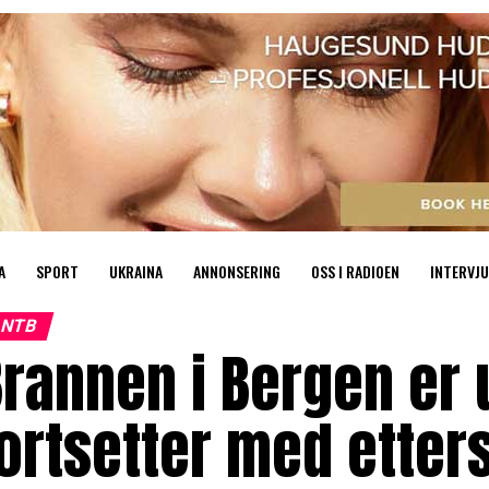
A
SPORT
UKRAINA
ANNONSERING
OSS I RADIOEN
INTERVJU
NTB
rannen i Bergen er 
ortsetter med etter