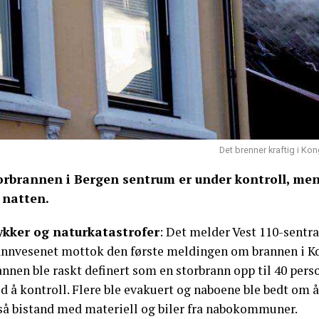
Det brenner kraftig i K
orbrannen i Bergen sentrum er under kontroll, men 
 natten.
ykker og naturkatastrofer
: Det melder Vest 110-sentra
annvesenet mottok den første meldingen om brannen i Ko
nnen ble raskt definert som en storbrann opp til 40 pers
d å kontroll. Flere ble evakuert og naboene ble bedt om 
så bistand med materiell og biler fra nabokommuner.