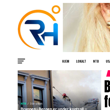
HJEM
LOKALT
NTB
US
B
f
NTB
3 år siden
Brannen i Bergen er under kontroll –