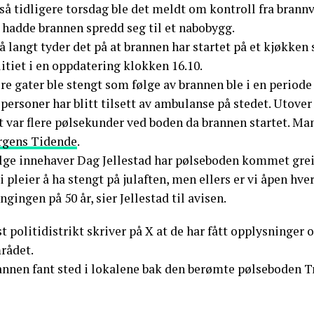
å tidligere torsdag ble det meldt om kontroll fra brannv
 hadde brannen spredd seg til et nabobygg.
å langt tyder det på at brannen har startet på et kjøkken
itiet i en oppdatering klokken 16.10.
re gater ble stengt som følge av brannen ble i en periode
personer har blitt tilsett av ambulanse på stedet. Utover
 var flere pølsekunder ved boden da brannen startet. Man
rgens Tidende
.
ølge innehaver Dag Jellestad har pølseboden kommet grei
i pleier å ha stengt på julaften, men ellers er vi åpen hve
ngingen på 50 år, sier Jellestad til avisen.
t politidistrikt skriver på X at de har fått opplysninger 
rådet.
annen fant sted i lokalene bak den berømte pølseboden T