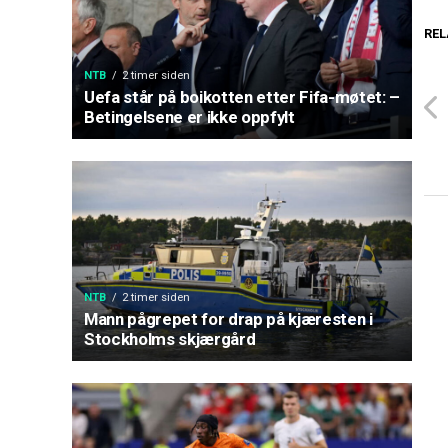
REL
NTB
2 timer siden
Uefa står på boikotten etter Fifa-møtet: –
Betingelsene er ikke oppfylt
NTB
2 timer siden
Mann pågrepet for drap på kjæresten i
Stockholms skjærgård