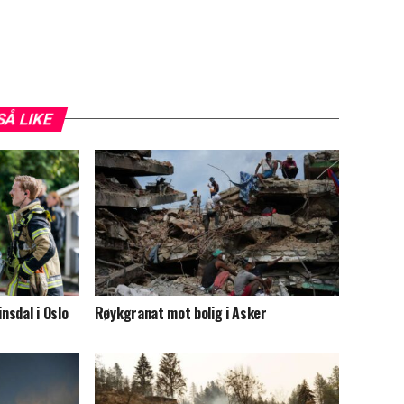
SÅ LIKE
nsdal i Oslo
Røykgranat mot bolig i Asker