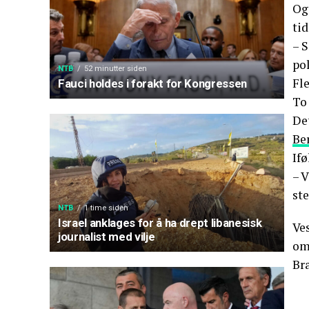
Ogs
tid
– S
pol
NTB
52 minutter siden
Fle
Fauci holdes i forakt for Kongressen
To 
Det
Be
If
– V
ste
NTB
1 time siden
Israel anklages for å ha drept libanesisk
Ves
journalist med vilje
om
Br