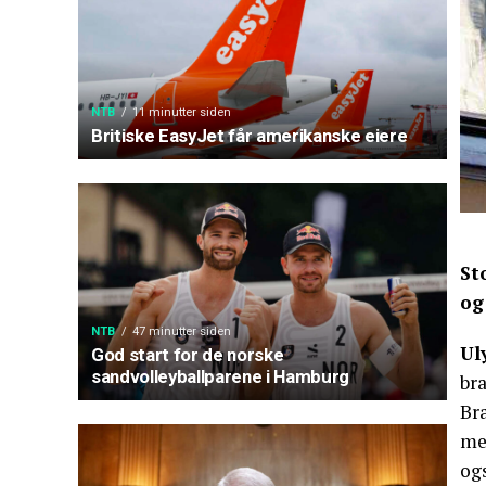
NTB
11 minutter siden
Britiske EasyJet får amerikanske eiere
St
og
NTB
47 minutter siden
Ul
God start for de norske
sandvolleyballparene i Hamburg
br
Bra
me
og