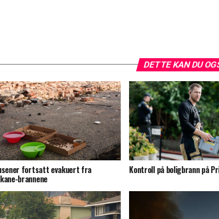
DETTE KAN DU OG
usener fortsatt evakuert fra
Kontroll på boligbrann på Pri
kane-brannene