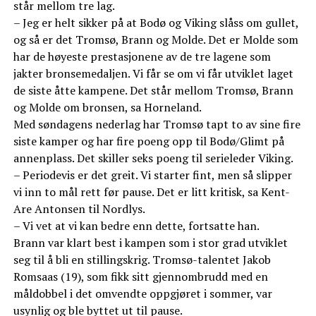
står mellom tre lag.
– Jeg er helt sikker på at Bodø og Viking slåss om gullet,
og så er det Tromsø, Brann og Molde. Det er Molde som
har de høyeste prestasjonene av de tre lagene som
jakter bronsemedaljen. Vi får se om vi får utviklet laget
de siste åtte kampene. Det står mellom Tromsø, Brann
og Molde om bronsen, sa Horneland.
Med søndagens nederlag har Tromsø tapt to av sine fire
siste kamper og har fire poeng opp til Bodø/Glimt på
annenplass. Det skiller seks poeng til serieleder Viking.
– Periodevis er det greit. Vi starter fint, men så slipper
vi inn to mål rett før pause. Det er litt kritisk, sa Kent-
Are Antonsen til Nordlys.
– Vi vet at vi kan bedre enn dette, fortsatte han.
Brann var klart best i kampen som i stor grad utviklet
seg til å bli en stillingskrig. Tromsø-talentet Jakob
Romsaas (19), som fikk sitt gjennombrudd med en
måldobbel i det omvendte oppgjøret i sommer, var
usynlig og ble byttet ut til pause.