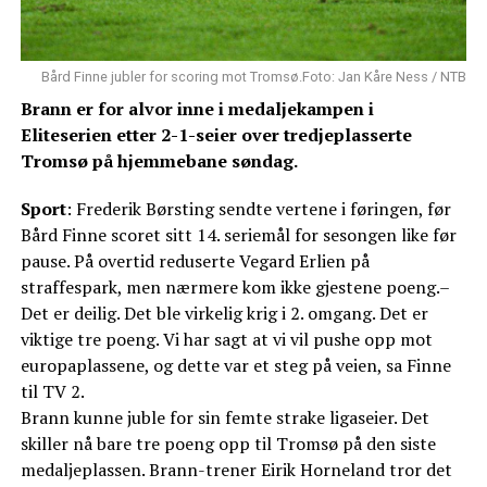
Bård Finne jubler for scoring mot Tromsø.Foto: Jan Kåre Ness / NTB
Brann er for alvor inne i medaljekampen i
Eliteserien etter 2-1-seier over tredjeplasserte
Tromsø på hjemmebane søndag.
Sport
: Frederik Børsting sendte vertene i føringen, før
Bård Finne scoret sitt 14. seriemål for sesongen like før
pause. På overtid reduserte Vegard Erlien på
straffespark, men nærmere kom ikke gjestene poeng.–
Det er deilig. Det ble virkelig krig i 2. omgang. Det er
viktige tre poeng. Vi har sagt at vi vil pushe opp mot
europaplassene, og dette var et steg på veien, sa Finne
til TV 2.
Brann kunne juble for sin femte strake ligaseier. Det
skiller nå bare tre poeng opp til Tromsø på den siste
medaljeplassen. Brann-trener Eirik Horneland tror det