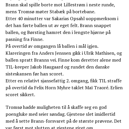
Brann skal spille borte mot Lillestrøm i neste runde,
mens Tromsø møter Stabæk på bortebane.
Etter 40 minutter var Sakarias Opsahl uoppmerksom i
det han førte ballen ut av eget felt. Brann snappet
ballen, og Børsting hamret den i lengste hjørne på
pasning fra Finne.
På overtid av omgangen lå ballen i mål igjen.
Klareringen fra Anders Jenssen gikk i Ulrik Mathisen, og
ballen spratt Branns vei. Finne kom deretter alene med
TIL-keeper Jakob Haugaard og rundet den danske
sisteskansen før han scoret.
Etter en relativt sjansefattig 2. omgang, fikk TIL straffe
på overtid da Felix Horn Myhre taklet Maï Traoré. Erlien
scoret sikkert.
Tromsø hadde muligheten til å skaffe seg en god
poengluke med seier søndag. Gjestene slet imidlertid
med å sette Brann-forsvaret på de største prøvene. Det
var først mot slutten at gjestene giret om.