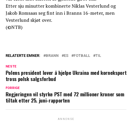
Etter sju minutter kombinerte Niklas Vesterlund og
Jakob Romsaas seg fint inn i Branns 16-meter, men
Vesterlund skjøt over.
(©NTB)
RELATERTE EMNER:
BRANN
ES
FOTBALL
TIL
NESTE
Polens president lover å hjelpe Ukraina med korneksport
tross polsk salgsforbud
FORRIGE
Regjeringen vil styrke PST med 72 millioner kroner som
tiltak etter 25. juni-rapporten
ANNONSE