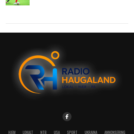
HJEM
LOKALT
NTB
USA
SPORT
UKRAINA
ANNONSERING