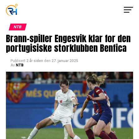
NTB
Brann-spiller Engesvik klar for den
portugisiske storklubben Benfica
Publisert
2 år siden
den
27. januar 2025
Av
NTB