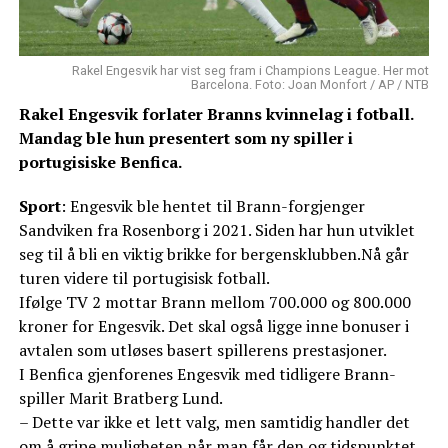
Rakel Engesvik har vist seg fram i Champions League. Her mot
Barcelona. Foto: Joan Monfort / AP / NTB
Rakel Engesvik forlater Branns kvinnelag i fotball.
Mandag ble hun presentert som ny spiller i
portugisiske Benfica.
Sport
: Engesvik ble hentet til Brann-forgjenger
Sandviken fra Rosenborg i 2021. Siden har hun utviklet
seg til å bli en viktig brikke for bergensklubben.Nå går
turen videre til portugisisk fotball.
Ifølge TV 2 mottar Brann mellom 700.000 og 800.000
kroner for Engesvik. Det skal også ligge inne bonuser i
avtalen som utløses basert spillerens prestasjoner.
I Benfica gjenforenes Engesvik med tidligere Brann-
spiller Marit Bratberg Lund.
– Dette var ikke et lett valg, men samtidig handler det
om å gripe muligheten når man får den og tidspunktet