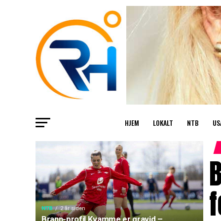
HJEM
LOKALT
NTB
US
B
f
NTB
2 år siden
Brann-profil Kvamme er gravid –