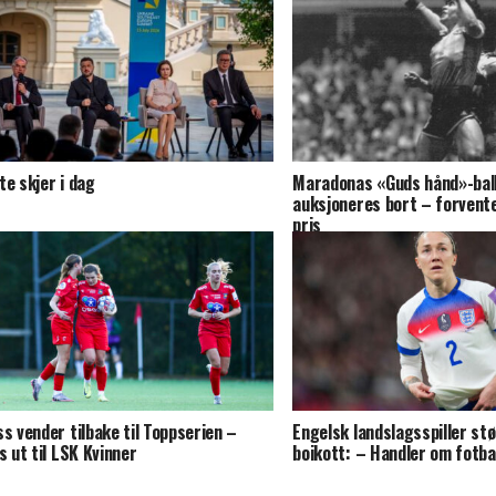
te skjer i dag
Maradonas «Guds hånd»-ball
auksjoneres bort – forvent
pris
ss vender tilbake til Toppserien –
Engelsk landslagsspiller stø
es ut til LSK Kvinner
boikott: – Handler om fotba