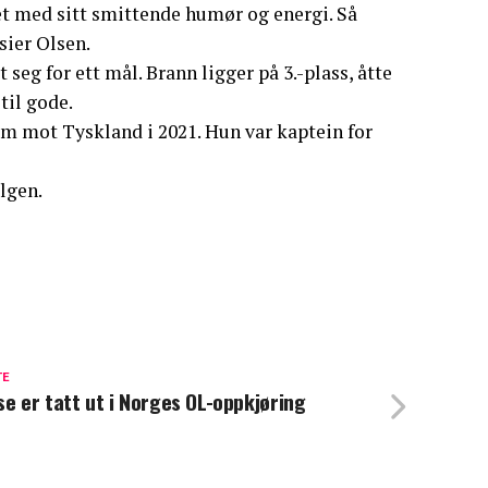
get med sitt smittende humør og energi. Så
sier Olsen.
eg for ett mål. Brann ligger på 3.-plass, åtte
til gode.
 mot Tyskland i 2021. Hun var kaptein for
lgen.
TE
se er tatt ut i Norges OL-oppkjøring