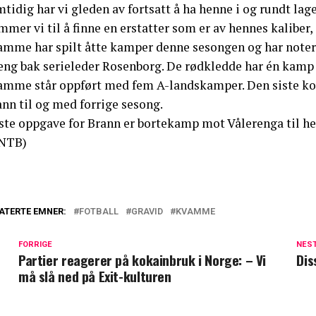
tidig har vi gleden av fortsatt å ha henne i og rundt la
mer vi til å finne en erstatter som er av hennes kaliber, 
mme har spilt åtte kamper denne sesongen og har notert s
eng bak serieleder Rosenborg. De rødkledde har én kamp 
amme står oppført med fem A-landskamper. Den siste kom
nn til og med forrige sesong.
ste oppgave for Brann er bortekamp mot Vålerenga til he
NTB)
ATERTE EMNER:
FOTBALL
GRAVID
KVAMME
FORRIGE
NES
Partier reagerer på kokainbruk i Norge: – Vi
Dis
må slå ned på Exit-kulturen