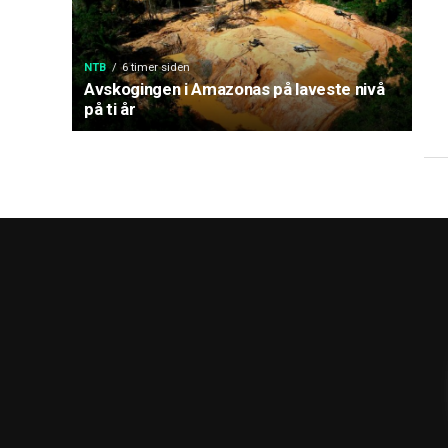
NTB
6 timer siden
Avskogingen i Amazonas på laveste nivå
på ti år