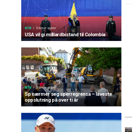
NTB
3 timer siden
USA vil gi milliardbistand til Colombia
NTB
3 timer siden
Sp nærmer seg sperregrensa – laveste
oppslutning på over ti år