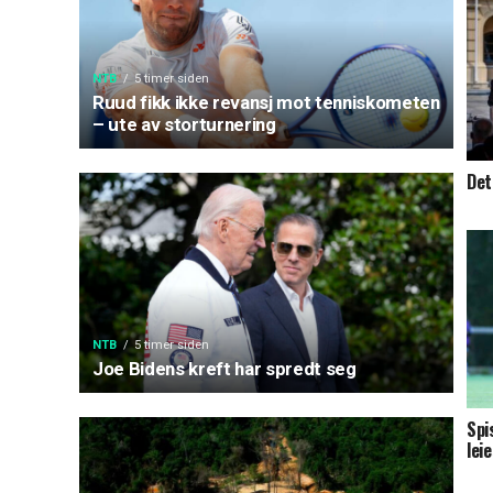
NTB
5 timer siden
Ruud fikk ikke revansj mot tenniskometen
– ute av storturnering
Det
NTB
5 timer siden
Joe Bidens kreft har spredt seg
Spi
lei