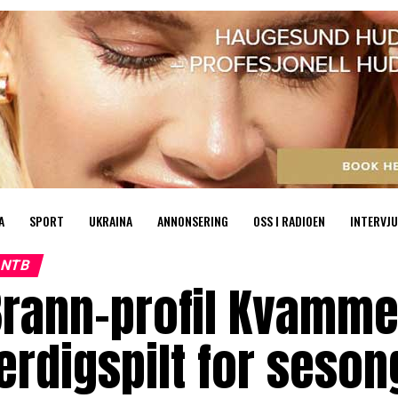
A
SPORT
UKRAINA
ANNONSERING
OSS I RADIOEN
INTERVJU
NTB
rann-profil Kvamme 
erdigspilt for seso