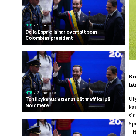
NTB
1 time siden
De la Espriella har overtatt som
Colombias president
Br
fø
NTB
2 timer siden
Ul
To til sykehus etter at båt traff kai på
Nordmøre
kam
slu
Sp
– H