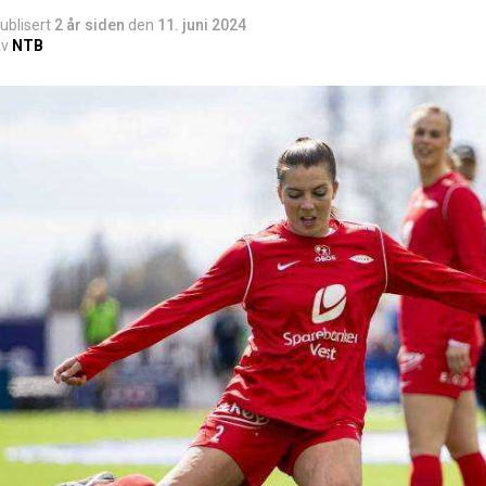
ublisert
2 år siden
den
11. juni 2024
v
NTB