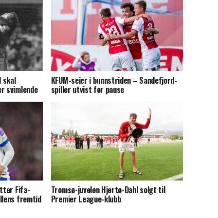
 skal
KFUM-seier i bunnstriden – Sandefjord-
er svimlende
spiller utvist før pause
tter Fifa-
Tromsø-juvelen Hjertø-Dahl solgt til
llens fremtid
Premier League-klubb