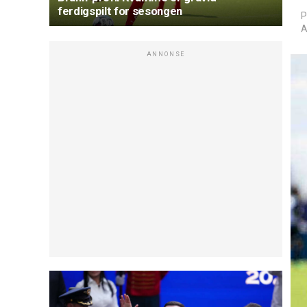
ferdigspilt for sesongen
P
A
ANNONSE