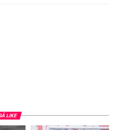
SÅ LIKE