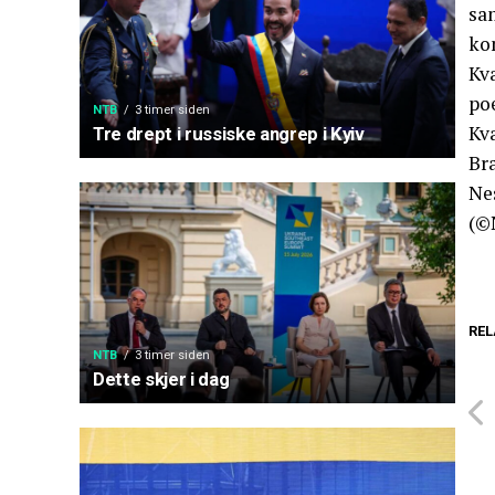
sam
kom
Kva
po
NTB
3 timer siden
Kv
Tre drept i russiske angrep i Kyiv
Bra
Ne
(©
REL
NTB
3 timer siden
Dette skjer i dag