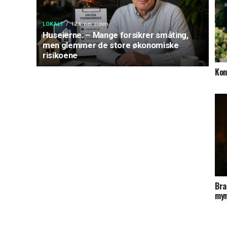
LOKALT
12 timer siden
Huseierne: – Mange forsikrer småting,
men glemmer de store økonomiske
risikoene
Kon
Bra
myn