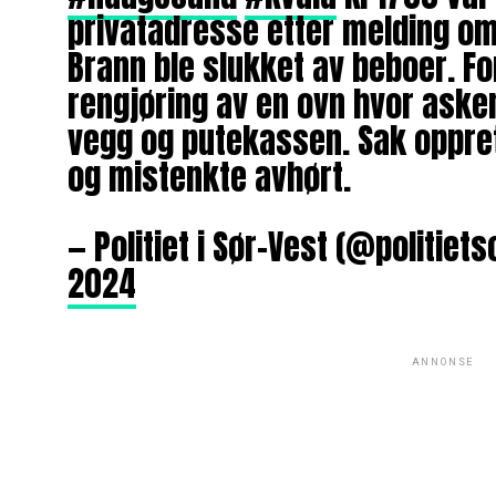
privatadresse etter melding om
Brann ble slukket av beboer. Fo
rengjøring av en ovn hvor aske
vegg og putekassen. Sak oppret
og mistenkte avhørt.
— Politiet i Sør-Vest (@politiet
2024
ANNONSE