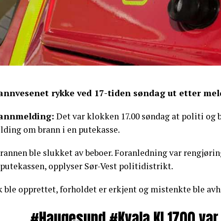
annvesenet rykke ved 17-tiden søndag ut etter mel
annmelding:
Det var klokken 17.00 søndag at politi og b
lding om brann i en putekasse.
rannen ble slukket av beboer. Foranledning var rengjørin
putekassen, opplyser Sør-Vest politidistrikt.
 ble opprettet, forholdet er erkjent og mistenkte ble avhø
#Haugesund
#Kvala
Kl 1700 var 