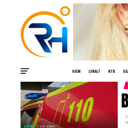
HJEM
LOKALT
NTB
US
B
P
A
LOKALT
3 år siden