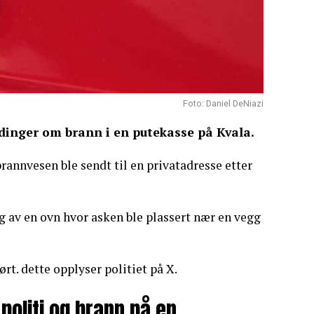
Foto: Daniel DeNiazi
dinger om brann i en putekasse på Kvala.
rannvesen ble sendt til en privatadresse etter
g av en ovn hvor asken ble plassert nær en vegg
rt. dette opplyser politiet på X.
politi og brann på en