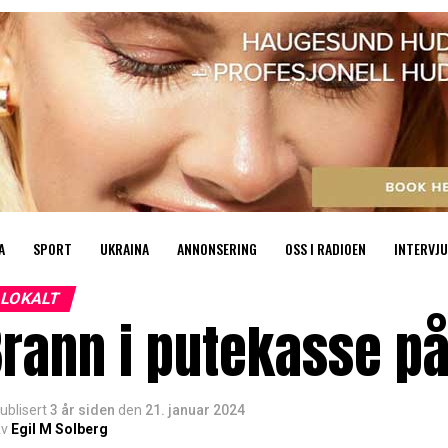
A
SPORT
UKRAINA
ANNONSERING
OSS I RADIOEN
INTERVJU
LOKALT
rann i putekasse på
ublisert
3 år siden
den
21. januar 2024
v
Egil M Solberg