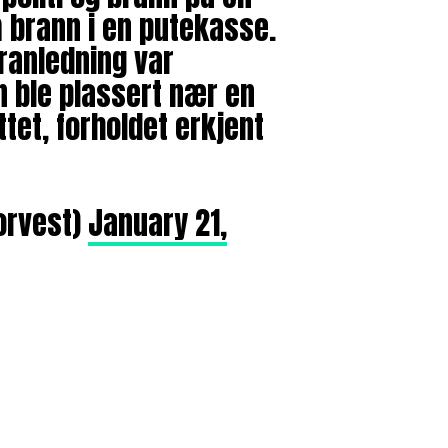
 brann i en putekasse.
ranledning var
n ble plassert nær en
tet, forholdet erkjent
sorvest)
January 21,