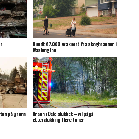
er
Rundt 67.000 evakuert fra skogbranner i
Washington
gton på grunn
Brann i Oslo slukket – vil pågå
etterslukking flere timer