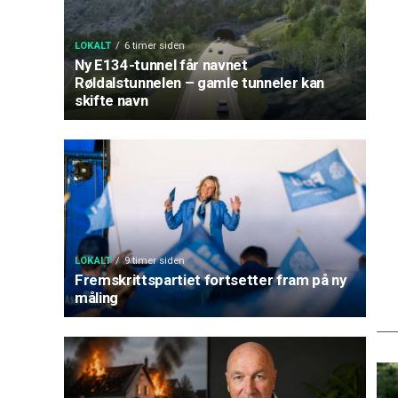
LOKALT
6 timer siden
Ny E134-tunnel får navnet
Røldalstunnelen – gamle tunneler kan
skifte navn
LOKALT
9 timer siden
Fremskrittspartiet fortsetter fram på ny
måling