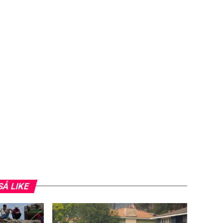
SÅ LIKE