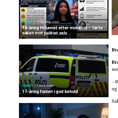
LOKALT
4 minutter siden
18-åring frifunnet etter mobilbot – førte
saken mot politiet selv
Br
Br
me
– B
LOKALT
1 time siden
og 
17-åring funnet i god behold
Sak