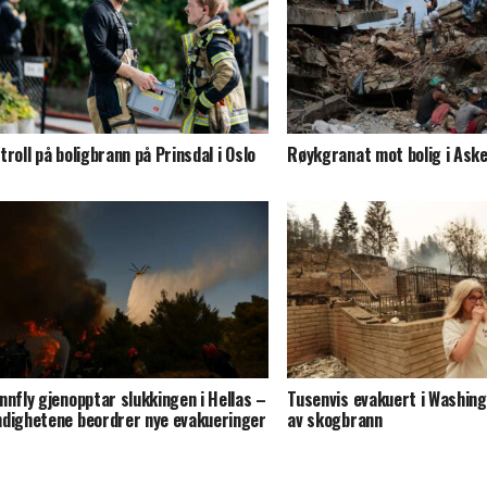
troll på boligbrann på Prinsdal i Oslo
Røykgranat mot bolig i Ask
nnfly gjenopptar slukkingen i Hellas –
Tusenvis evakuert i Washin
dighetene beordrer nye evakueringer
av skogbrann