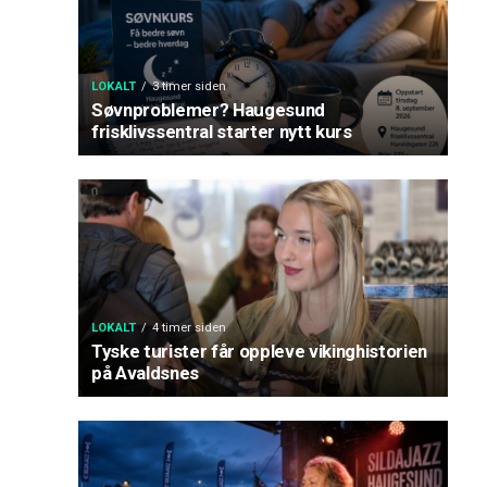
LOKALT
3 timer siden
Søvnproblemer? Haugesund
frisklivssentral starter nytt kurs
LOKALT
4 timer siden
Tyske turister får oppleve vikinghistorien
på Avaldsnes