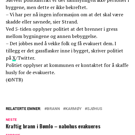
byggene, men dette er ikke bekreftet.
– Vi har per nå ingen informasjon om at det skal være
skadde eller savnede, sier Strand.
Ved 5-tiden opplyser politiet at det brenner i gress
mellom bygningene og annen bebyggelse.
– Det jobbes med å vekke folk og få evakuert dem. I
tillegg er det gassflasker inne i bygget, skriver politiet
på
X
/Twitter.
Politiet opplyser at kommunen er kontaktet for å skaffe
husly for de evakuerte.
(©NTB)
RELATERTE EMNER:
BRANN
KARMØY
SJØHUS
NESTE
Kraftig brann i Bømlo – nabohus evakueres