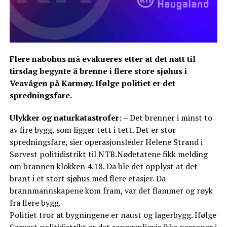
Flere nabohus må evakueres etter at det natt til
tirsdag begynte å brenne i flere store sjøhus i
Veavågen på Karmøy. Ifølge politiet er det
spredningsfare.
Ulykker og naturkatastrofer
: – Det brenner i minst to
av fire bygg, som ligger tett i tett. Det er stor
spredningsfare, sier operasjonsleder Helene Strand i
Sørvest politidistrikt til NTB.Nødetatene fikk melding
om brannen klokken 4.18. Da ble det opplyst at det
brant i et stort sjøhus med flere etasjer. Da
brannmannskapene kom fram, var det flammer og røyk
fra flere bygg.
Politiet tror at bygningene er naust og lagerbygg. Ifølge
Sørvest politidistrikt er det sannsynligvis ikke personer i