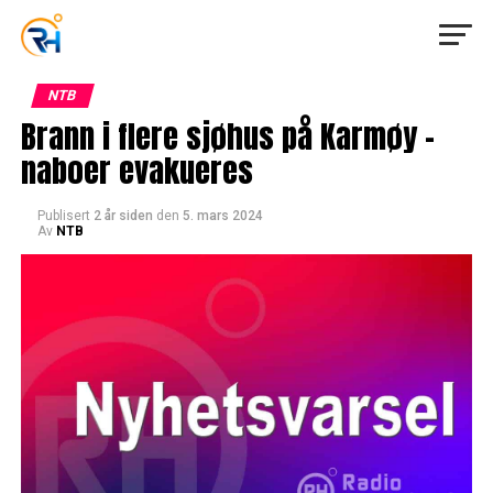
NTB
Brann i flere sjøhus på Karmøy –
naboer evakueres
Publisert
2 år siden
den
5. mars 2024
Av
NTB