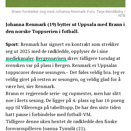
Brann forsterker seg med Johanna Renmark. Foto: Terje Bendiksby /
NTB
Johanna Renmark (19) bytter ut Uppsala med Brann i
den norske Toppserien i fotball.
Sport
: Renmark har signert en kontrakt som strekker
seg ut 2025 med de rødkledde, opplyser de i sine
mediekanaler
.
Bergensavisen
skrev tidligere torsdag at
svensken var på plass i Bergen. Renmark er Uppsalas
toppscorer denne sesongen.– Det føles veldig bra. Jeg er
veldig giret på resten av sesongen, og veldig glad for å
være her, sier Renmark.
Brann er regjerende serie- og cupmester, men har slitt
noe i årets sesong. De ligger på 4.-plass og har 16 poeng
opp til Vålerenga på tabelltopp. De har den siste tiden
hatt pause i forbindelse med fotball-VM.
Tidligere denne uken hentet de rødkledde den finske
forsvarsspilleren Joanna Tynnilä (21).