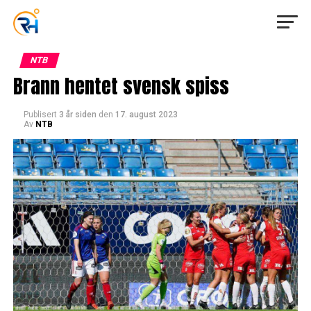
NTB
Brann hentet svensk spiss
Publisert
3 år siden
den
17. august 2023
Av
NTB