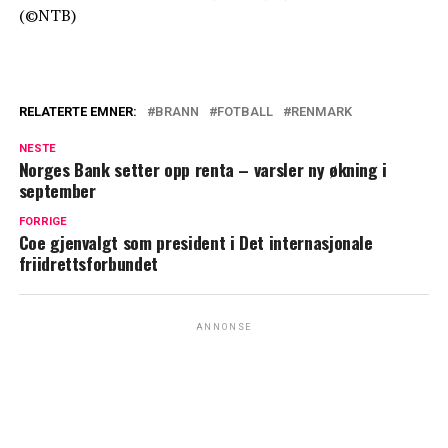
(©NTB)
RELATERTE EMNER:
BRANN
FOTBALL
RENMARK
NESTE
Norges Bank setter opp renta – varsler ny økning i
september
FORRIGE
Coe gjenvalgt som president i Det internasjonale
friidrettsforbundet
ANNONSE