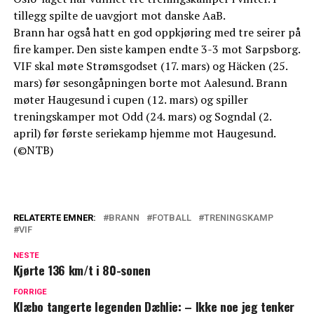
tillegg spilte de uavgjort mot danske AaB.
Brann har også hatt en god oppkjøring med tre seirer på
fire kamper. Den siste kampen endte 3-3 mot Sarpsborg.
VIF skal møte Strømsgodset (17. mars) og Häcken (25.
mars) før sesongåpningen borte mot Aalesund. Brann
møter Haugesund i cupen (12. mars) og spiller
treningskamper mot Odd (24. mars) og Sogndal (2.
april) før første seriekamp hjemme mot Haugesund.
(©NTB)
RELATERTE EMNER:
BRANN
FOTBALL
TRENINGSKAMP
VIF
NESTE
Kjørte 136 km/t i 80-sonen
FORRIGE
Klæbo tangerte legenden Dæhlie: – Ikke noe jeg tenker