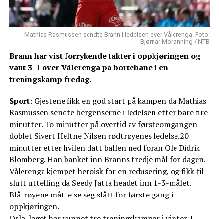
Mathias Rasmussen sendte Brann i ledelsen over Vålerenga. Foto:
Bjørnar Morønning / NTB
Brann har vist forrykende takter i oppkjøringen og
vant 3-1 over Vålerenga på bortebane i en
treningskamp fredag.
Sport
: Gjestene fikk en god start på kampen da Mathias
Rasmussen sendte bergenserne i ledelsen etter bare fire
minutter. To minutter på overtid av førsteomgangen
doblet Sivert Heltne Nilsen rødtrøyenes ledelse.20
minutter etter hvilen datt ballen ned foran Ole Didrik
Blomberg. Han banket inn Branns tredje mål for dagen.
Vålerenga kjempet heroisk for en redusering, og fikk til
slutt uttelling da Seedy Jatta headet inn 1-3-målet.
Blåtrøyene måtte se seg slått for første gang i
oppkjøringen.
Oslo-laget har vunnet tre treningskamper i vinter. I