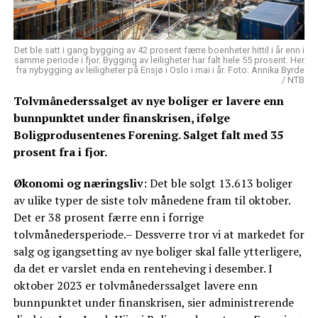
Det ble satt i gang bygging av 42 prosent færre boenheter hittil i år enn i
samme periode i fjor. Bygging av leiligheter har falt hele 55 prosent. Her
fra nybygging av leiligheter på Ensjø i Oslo i mai i år. Foto: Annika Byrde
/ NTB
Tolvmånederssalget av nye boliger er lavere enn
bunnpunktet under finanskrisen, ifølge
Boligprodusentenes Forening. Salget falt med 35
prosent fra i fjor.
Økonomi og næringsliv
: Det ble solgt 13.613 boliger
av ulike typer de siste tolv månedene fram til oktober.
Det er 38 prosent færre enn i forrige
tolvmånedersperiode.– Dessverre tror vi at markedet for
salg og igangsetting av nye boliger skal falle ytterligere,
da det er varslet enda en renteheving i desember. I
oktober 2023 er tolvmånederssalget lavere enn
bunnpunktet under finanskrisen, sier administrerende