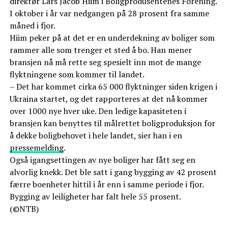
direktør Lars Jacob Hiim i Boligprodusentenes Forening.
I oktober i år var nedgangen på 28 prosent fra samme
måned i fjor.
Hiim peker på at det er en underdekning av boliger som
rammer alle som trenger et sted å bo. Han mener
bransjen nå må rette seg spesielt inn mot de mange
flyktningene som kommer til landet.
– Det har kommet cirka 65 000 flyktninger siden krigen i
Ukraina startet, og det rapporteres at det nå kommer
over 1000 nye hver uke. Den ledige kapasiteten i
bransjen kan benyttes til målrettet boligproduksjon for
å dekke boligbehovet i hele landet, sier han i en
pressemelding
.
Også igangsettingen av nye boliger har fått seg en
alvorlig knekk. Det ble satt i gang bygging av 42 prosent
færre boenheter hittil i år enn i samme periode i fjor.
Bygging av leiligheter har falt hele 55 prosent.
(©NTB)