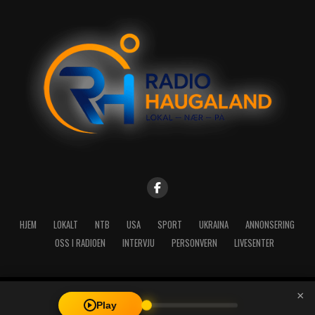
HJEM
LOKALT
NTB
USA
SPORT
UKRAINA
ANNONSERING
OSS I RADIOEN
INTERVJU
PERSONVERN
LIVESENTER
×
Copyright © 2026 A-Media AS | Radio Haugaland - Haraldsgata 114,
Play
5527 Haugesund - Mail: post@radioh.no - Telefon: 52717273