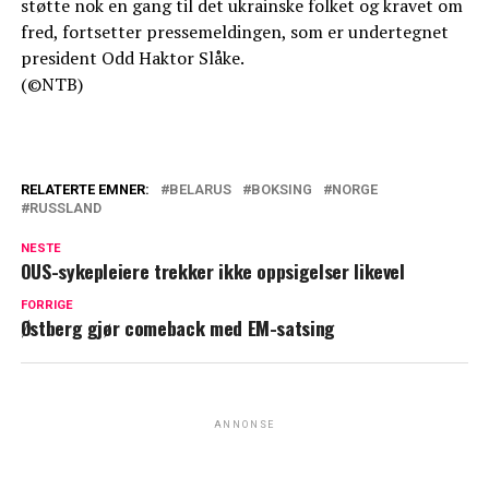
støtte nok en gang til det ukrainske folket og kravet om
fred, fortsetter pressemeldingen, som er undertegnet
president Odd Haktor Slåke.
(©NTB)
RELATERTE EMNER:
BELARUS
BOKSING
NORGE
RUSSLAND
NESTE
OUS-sykepleiere trekker ikke oppsigelser likevel
FORRIGE
Østberg gjør comeback med EM-satsing
ANNONSE