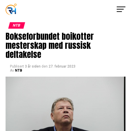
NTB
Bokseforbundet boikotter
mesterskap med russisk
deltakelse
Publisert
3 år siden
den
27. februar 2023
Av
NTB