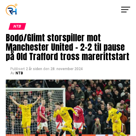
NTB
Bodø/Glimt storspiller mot
Manchester United – 2-2 til pause
på Old Trafford tross marerittstart
Publisert
2 år siden
den
28. november 2024
Av
NTB