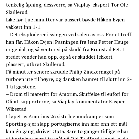
tenkelig åpning, dessverre, sa Viaplay-ekspert Tor Ole
Skullerud.
Like før tjue minutter var passert bøyde Håkon Evjen
vakkert inn 1-1.
– Det eksploderer i svingen ved siden av oss. For et treff
han får, Håkon Evjen! Pasningen fra Jens Petter Hauge
er genial, og så venter vi på skudd fra Brunstad Fet. I
stedet vender han opp, og så er skuddet lekkert
plassert, utbrøt Skullerud.
Få minutter senere skrudde Philip Zinckernagel på
turboen ute til høyre, og dansken hamret til slutt inn 2-
1 til gjestene.
– Drøm til mareritt for Amorim. Skuffelse til eufori for
Glimt-supporterne, sa Viaplay-kommentator Kasper
Wikestad.
I løpet av Amorims 26 siste hjemmekamper som
Sporting-sjef slapp portugiserne inn mer enn ett mål
kun én gang, skriver Opta. Bare to ganger tidligere har
et bortelag scoret to mål på Old Trafford i løpet av de