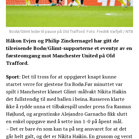
Bodø/Glimt leder til pause på Old Trafford. Foto: Fredrik Varfjell / NTB
Håkon Evjen og Philip Zinckernagel har gitt de
tilreisende Bodø/Glimt-supporterne et eventyr av en
førsteomgang mot Manchester United på Old
Trafford.
Sport
: Det til tross for at oppgjøret knapt kunne
startet verre for gjestene fra Bodø.Før minuttet var
spilt i Manchester klønet Glimt-målvakt Nikita Haikin
det fullstendig til med ballen i beina. Russeren klarte
ikke å rydde unna et tilbakespill under press fra Rasmus
Højlund, og argentinske Alejandro Garnacho fikk slutt
en enkel oppgave med å sette inn 1-0 på åpent mål.
– Det er bare én som kan ta på seg ansvaret for at det
går helt galt, og det er Nikita Haikin. En grusom og verst